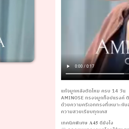
แก้จมูกหลังตัดไหม ครบ 14 วัน
AMINOSE ทรงจมูกท็อปแรงค์ ติดช
ด้วยความครีเอททรงที่เหมาะกับ
ความสวยเรียบทุกเคส
เทคนิคพิเศษ 𝐀𝟒𝟓 ดียังไง