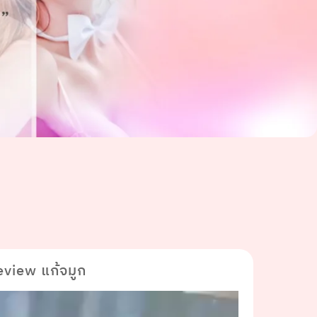
eview แก้จมูก