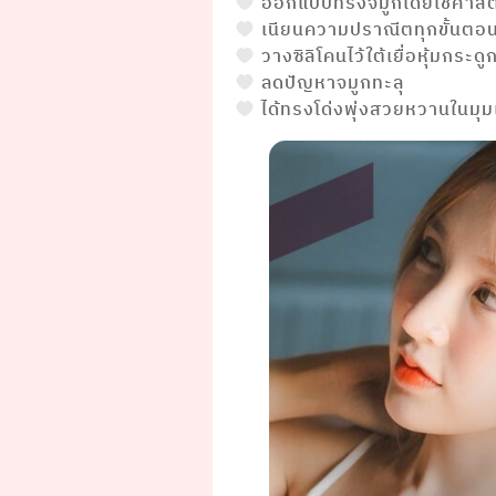
ออกแบบทรงจมูกโดยใช้ศาสตร
เนียนความปราณีตทุกขั้นตอ
วางซิลิโคนไว้ใต้เยื่อหุ้มกระดู
ลดปัญหาจมูกทะลุ
ได้ทรงโด่งพุ่งสวยหวานในมุม