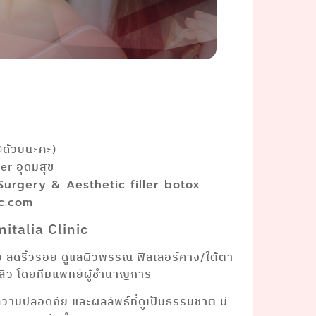
@ด้วยนะคะ)
r อุดมสุข
 Surgery & Aesthetic filler botox
ic.com
italia Clinic
ยว ลดริ้วรอย ดูแลผิวพรรณ ฟิลเลอร์คาง/ใต้ตา
าสิว โดยทีมแพทย์ผู้ชำนาญการ
งความปลอดภัย และผลลัพธ์ที่ดูเป็นธรรมชาติ มี