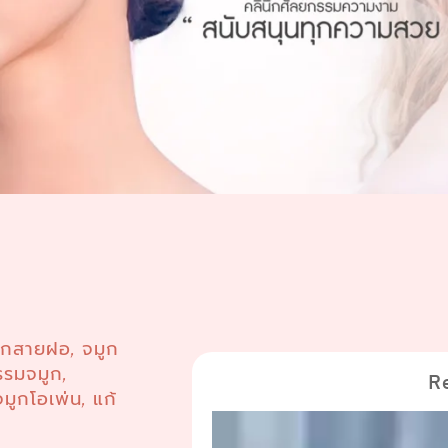
ูกสายฝอ
จมูก
,
รรมจมูก
,
R
จมูกโอเพ่น
แก้
,