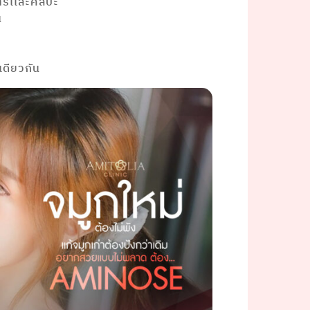
์เเละศิลปะ
น
ก
เดียวกัน