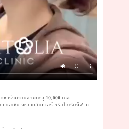
าร์จความสวยทะลุ 𝟏𝟎,𝟎𝟎𝟎 เคส
สาวเอเชีย จะสายอินเตอร์ หรือโคเรียก็ฟาด