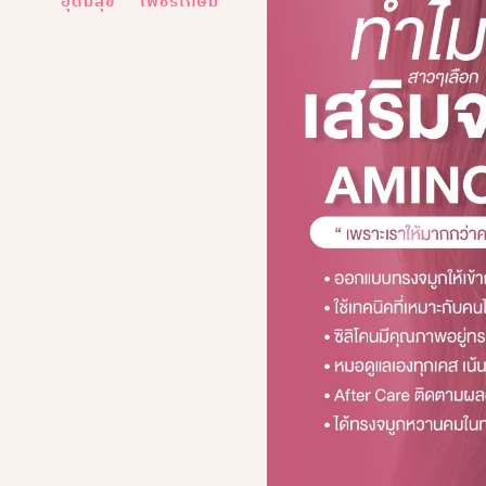
อุดมสุข
เพชรเกษม