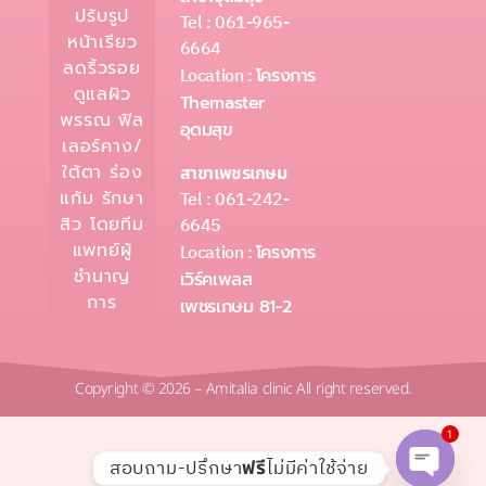
ปรับรูป
Tel : 061-965-
หน้าเรียว
6664
ลดริ้วรอย
Location :
โครงการ
ดูแลผิว
Themaster
พรรณ ฟิล
อุดมสุข
เลอร์คาง/
ใต้ตา ร่อง
สาขาเพชรเกษม
Tel : 061-242-
แก้ม รักษา
6645
สิว โดยทีม
แพทย์ผู้
Location :
โครงการ
ชำนาญ
เวิร์คเพลส
การ
เพชรเกษม 81-2
Copyright © 2026 – Amitalia clinic All right reserved.
1
สอบถาม-ปรึกษา
ไม่มีค่าใช้จ่าย
ฟรี