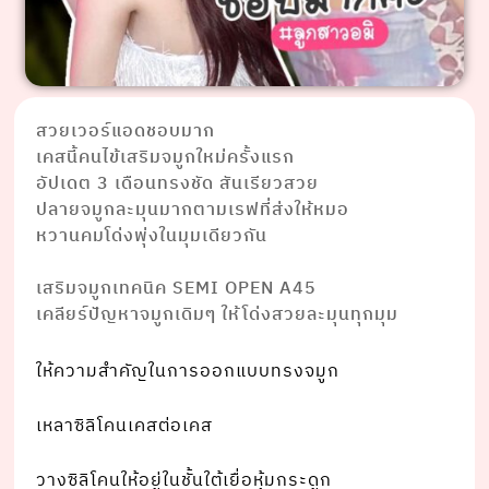
สวยเวอร์แอดชอบมาก
เคสนี้คนไข้เสริมจมูกใหม่ครั้งแรก
อัปเดต 3 เดือนทรงชัด สันเรียวสวย
ปลายจมูกละมุนมากตามเรฟที่ส่งให้หมอ
หวานคมโด่งพุ่งในมุมเดียวกัน
⠀⠀⠀⠀⠀ ⠀⠀⠀⠀⠀⠀⠀⠀⠀
เสริมจมูกเทคนิค SEMI OPEN A45
เคลียร์ปัญหาจมูกเดิมๆ ให้โด่งสวยละมุนทุกมุม
ให้ความสำคัญในการออกแบบทรงจมูก
เหลาซิลิโคนเคสต่อเคส
วางซิลิโคนให้อยู่ในชั้นใต้เยื่อหุ้มกระดูก