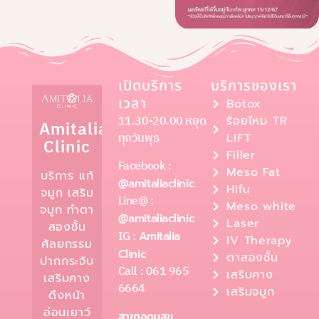
เปิดบริการ
บริการของเรา
เวลา
Botox
11.30-20.00 หยุด
ร้อยไหม TR
Amitalia
ทุกวันพุธ
LIFT
Clinic
Filler
Facebook :
Meso Fat
บริการ แก้
@amitaliaclinic
Hifu
จมูก เสริม
Line@ :
Meso white
จมูก ทำตา
@amitaliaclinic
Laser
สองชั้น
IG :
Amitalia
IV Therapy
ศัลยกรรม
Clinic
ตาสองชั้น
ปากกระจับ
Call : 061 965
เสริมคาง
เสริมคาง
6664
เสริมจมูก
ดึงหน้า
อ่อนเยาว์
สาขาอุดมสุข