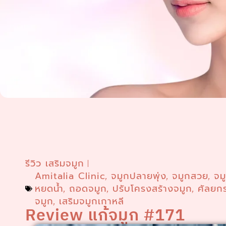
รีวิว เสริมจมูก
Amitalia Clinic
จมูกปลายพุ่ง
จมูกสวย
จม
,
,
,
หยดน้ำ
ถอดจมูก
ปรับโครงสร้างจมูก
ศัลยก
,
,
,
จมูก
เสริมจมูกเกาหลี
,
Review แก้จมูก #171