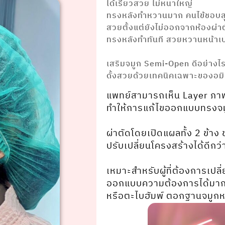
ได้เรียวสวย ไม่หนาใหญ่
ทรงหลังทำหวานมาก คนไข้ชอบส
สวยตั้งแต่ยังไม่ออกจากห้องผ่า
ทรงหลังทำทันที สวยหวานหน้าเ
⠀⠀⠀⠀⠀⠀⠀⠀⠀ ⠀⠀
เสริมจมูก Semi-Open ดีอย่างไร 
ดั้งสวยด้วยเทคนิคเฉพาะขอ
แพทย์สามารถเห็น Layer ภาพ
ทำให้การแก้ไขออกแบบทรงจม
⠀⠀⠀⠀⠀⠀⠀⠀⠀ ⠀⠀
ผ่าตัดโดยเปิดแผลทั้ง 2 ข้าง
ปรับเปลี่ยนโครงสร้างได้ดีกว
⠀⠀⠀⠀⠀⠀⠀⠀⠀ ⠀⠀
เหมาะสำหรับผู้ที่ต้องการเปล
ออกแบบความต้องการได้มากก
หรือตะไบฮัมพ์ ตอกฐานจมูกห