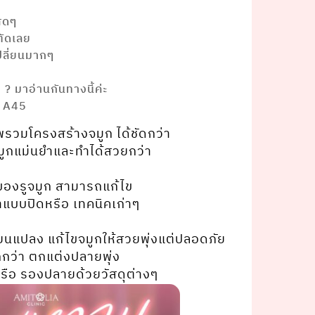
ุดๆ
ตัดเลย
ปลี่ยนมากๆ
? มาอ่านกันทางนี้ค่ะ
งอมิ A45⠀⠀ ⠀⠀⠀⠀⠀⠀⠀⠀⠀ ⠀⠀
รวมโครงสร้างจมูก ได้ชัดกว่า
ูกแม่นยำและทำได้สวยกว่า ⠀⠀
 ของรูจมูก สามารถแก้ไข
่าแบบปิดหรือ เทคนิคเก่าๆ ⠀⠀
ี่ยนแปลง แก้ไขจมูกให้สวยพุ่งแต่ปลอดภัย
ว่า ตกแต่งปลายพุ่ง
รือ รองปลายด้วยวัสดุต่างๆ