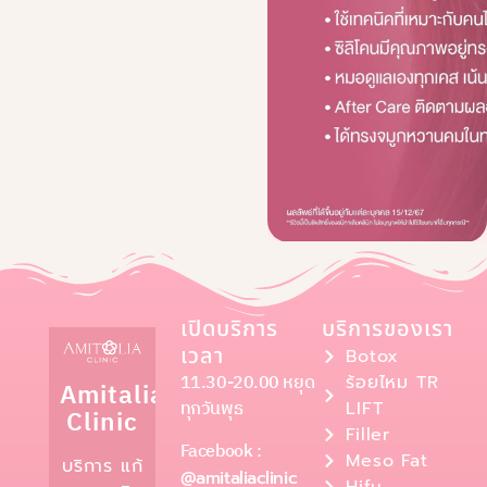
เปิดบริการ
บริการของเรา
เวลา
Botox
11.30-20.00 หยุด
ร้อยไหม TR
Amitalia
ทุกวันพุธ
LIFT
Clinic
Filler
Facebook :
Meso Fat
บริการ แก้
@amitaliaclinic
Hifu