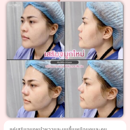
แค่เสริมจมูกหน้าหวานละมุนขึ้นเหมือนคนละคน