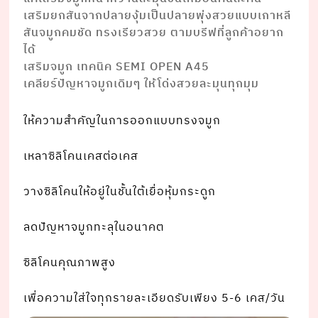
เสริมยกสันจากปลายงุ้มเป็นปลายพุ่งสวยแบบเกาหลี
สันจมูกคมชัด ทรงเรียวสวย ตามบรีฟที่ลูกค้าอยาก
ได้⠀⠀⠀⠀⠀ ⠀⠀⠀⠀⠀
เสริมจมูก เทคนิค SEMI OPEN A45
เคลียร์ปัญหาจมูกเดิมๆ ให้โด่งสวยละมุนทุกมุม
ให้ความสำคัญในการออกแบบทรงจมูก
เหลาซิลิโคนเคสต่อเคส
วางซิลิโคนให้อยู่ในชั้นใต้เยื่อหุ้มกระดูก
ลดปัญหาจมูกทะลุในอนาคต
ซิลิโคนคุณภาพสูง
เพื่อความใส่ใจทุกรายละเอียดรับเพียง 5-6 เคส/วัน