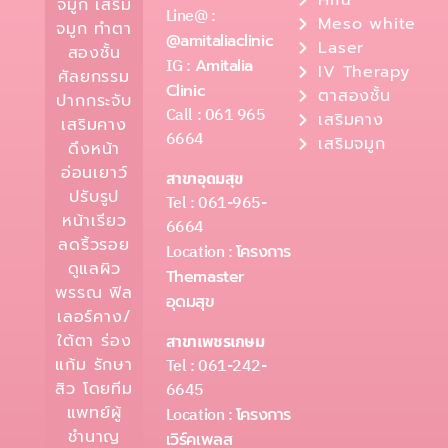
จมูก เสริม
Line@ :
Meso white
จมูก ทำตา
@amitaliaclinic
Laser
สองชั้น
IG :
Amitalia
IV Therapy
ศัลยกรรม
Clinic
ตาสองชั้น
ปากกระจับ
Call : 061 965
เสริมคาง
เสริมคาง
6664
เสริมจมูก
ดึงหน้า
อ่อนเยาว์
สาขาอุดมสุข
ปรับรูป
Tel : 061-965-
หน้าเรียว
6664
ลดริ้วรอย
Location :
โครงการ
ดูแลผิว
Themaster
พรรณ ฟิล
อุดมสุข
เลอร์คาง/
ใต้ตา ร่อง
สาขาเพชรเกษม
Tel : 061-242-
แก้ม รักษา
6645
สิว โดยทีม
แพทย์ผู้
Location :
โครงการ
ชำนาญ
เวิร์คเพลส