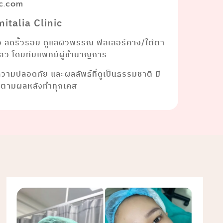
ic.com
italia Clinic
ยว ลดริ้วรอย ดูแลผิวพรรณ ฟิลเลอร์คาง/ใต้ตา
าสิว โดยทีมแพทย์ผู้ชำนาญการ
งความปลอดภัย และผลลัพธ์ที่ดูเป็นธรรมชาติ มี
ดตามผลหลังทำทุกเคส