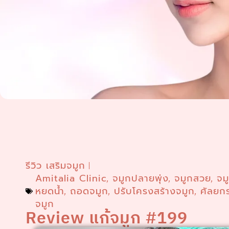
รีวิว เสริมจมูก
Amitalia Clinic
จมูกปลายพุ่ง
จมูกสวย
จม
,
,
,
หยดน้ำ
ถอดจมูก
ปรับโครงสร้างจมูก
ศัลยก
,
,
,
จมูก
Review แก้จมูก #199