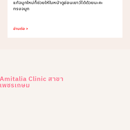
แก้จมูกใหม่ก็ช่วยให้ใบหน้าดูอ่อนเยาว์ได้ด้วยนะคะ
ทรงจมูก
อ่านต่อ >
Amitalia Clinic สาขา
เพชรเกษม