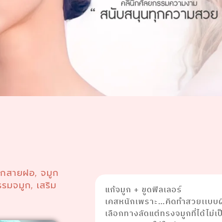
ูกสายฝอ
จมูก
,
รรมจมูก
เสริม
,
แก้จมูก + ขูดฟิลเลอร์
เคสหนักเพราะ…คิดทำสวยเเบบผิ
เลือกทางลัดแต่ทรงจมูกที่ได้ไม่เป