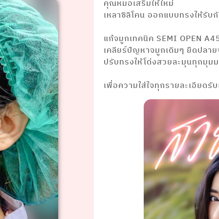
คุณหมอเสริมให้ใหม่
เหลาซิลิโคน ออกแบบทรงให้รับกั
⠀⠀⠀⠀⠀⠀ ⠀⠀⠀⠀⠀⠀⠀⠀
แก้จมูกเทคนิค SEMI OPEN A4
เคลียร์ปัญหาจมูกเดิมๆ ยืดปลาย
ปรับทรงให้โด่งสวยละมุนทุกมุม
⠀⠀⠀⠀⠀⠀⠀ ⠀⠀⠀⠀⠀⠀⠀⠀⠀
เพื่อความใส่ใจทุกรายละเอียดรั