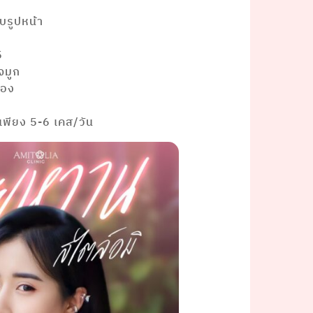
บรูปหน้า
5
จมูก
มอง
บเพียง 5-6 เคส/วัน