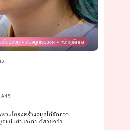
ทาง
]
ิ A45
รวมโครงสร้างจมูกได้ชัดกว่า
ูกแม่นยำและทำได้สวยกว่า