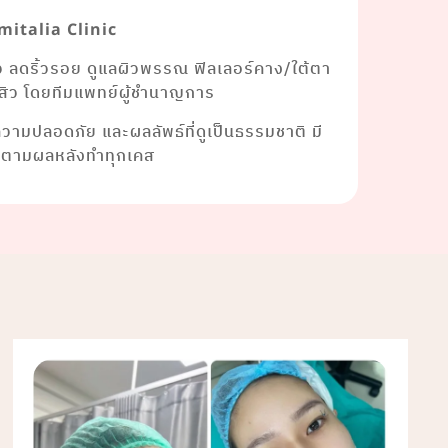
mitalia Clinic
ยว ลดริ้วรอย ดูแลผิวพรรณ ฟิลเลอร์คาง/ใต้ตา
าสิว โดยทีมแพทย์ผู้ชำนาญการ
งความปลอดภัย และผลลัพธ์ที่ดูเป็นธรรมชาติ มี
ดตามผลหลังทำทุกเคส