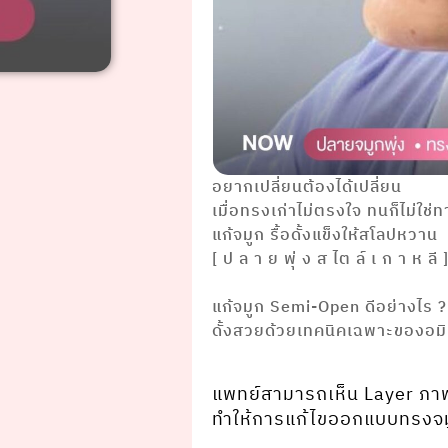
อยากเปลี่ยนต้องได้เปลี่ยน
เมื่อทรงเก่าไม่ตรงใจ ทนก็ไม่ใช่
แก้จมูก รื้อดั้งแข็งให้สโลปหวาน
[ ป ล า ย พุ่ ง ส ไต ล์ เ ก า ห ลี 
⠀⠀⠀⠀ ⠀⠀
แก้จมูก Semi-Open ดีอย่างไร ?
ดั้งสวยด้วยเทคนิคเฉพาะของอม
⠀⠀ ⠀⠀⠀⠀⠀⠀⠀⠀⠀ ⠀⠀
แพทย์สามารถเห็น Layer ภาพ
ทำให้การแก้ไขออกแบบทรงจม
⠀⠀ ⠀⠀⠀⠀⠀⠀⠀⠀⠀ ⠀⠀