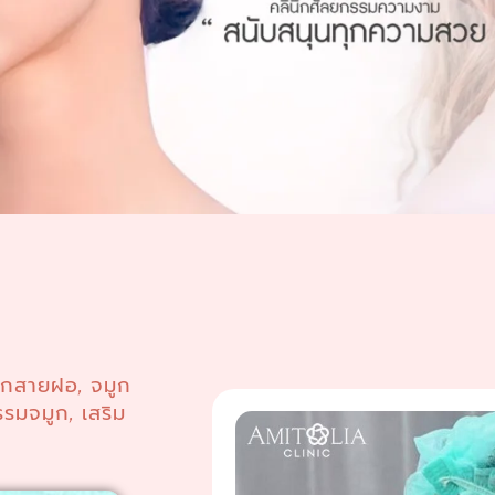
ูกสายฝอ
จมูก
,
รรมจมูก
เสริม
,