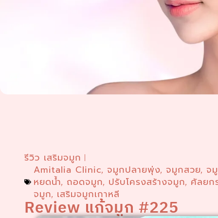
รีวิว เสริมจมูก
Amitalia Clinic
จมูกปลายพุ่ง
จมูกสวย
จม
,
,
,
หยดน้ำ
ถอดจมูก
ปรับโครงสร้างจมูก
ศัลยก
,
,
,
จมูก
เสริมจมูกเกาหลี
,
Review แก้จมูก #225