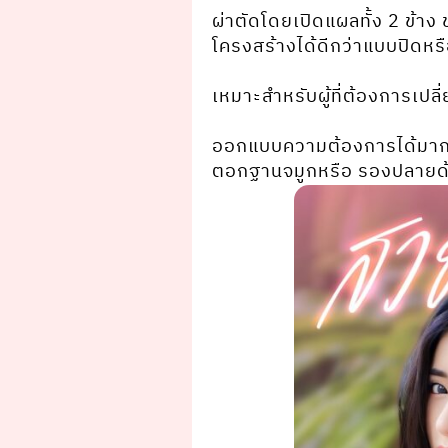
ผ่าตัดโดยเปิดแผลทั้ง 2 ข้าง
โครงสร้างได้ดีกว่าแบบปิดหรื
⠀⠀ ⠀⠀⠀⠀⠀⠀⠀⠀⠀ ⠀⠀
เหมาะสำหรับผู้ที่ต้องการเปล
⠀⠀ ⠀⠀⠀⠀⠀⠀⠀⠀⠀ ⠀⠀
ออกแบบความต้องการได้มากก
ตอกฐานจมูกหรือ รองปลายด้