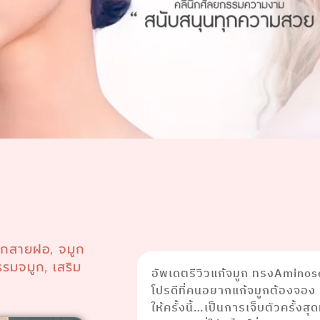
ูกสายฝอ
จมูก
,
รรมจมูก
เสริม
,
อัพเดตรีวิวแก้จมูก ทรงAminos
โปรดีที่คนอยากแก้จมูกต้องจอง
ให้ครั้งนี้…เป็นการเจ็บตัวครั้งสุ