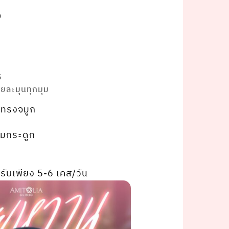
อ
5
วยละมุนทุกมุม
ทรงจมูก
หุ้มกระดูก
รับเพียง 5-6 เคส/วัน