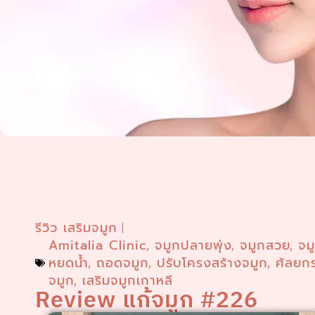
รีวิว เสริมจมูก
Amitalia Clinic
จมูกปลายพุ่ง
จมูกสวย
จม
,
,
,
หยดน้ำ
ถอดจมูก
ปรับโครงสร้างจมูก
ศัลยก
,
,
,
จมูก
เสริมจมูกเกาหลี
,
Review แก้จมูก #226