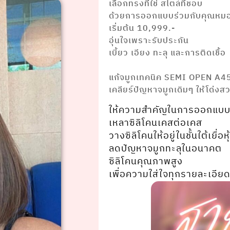
เลือกทรงที่ใช่ สไตล์ที่ชอบ
ด้วยการออกแบบร่วมกับคุณหม
เริ่มต้น 10,999.-
อุ่นใจเพราะรับประกัน
เบี้ยว เอียง ทะลุ และการติดเชื้อ
⠀⠀ ⠀⠀⠀⠀⠀⠀⠀⠀
แก้จมูกเทคนิค SEMI OPEN A4
เคลียร์ปัญหาจมูกเดิมๆ ให้โด่งส
ให้ความสำคัญในการออกแบบ
เหลาซิลิโคนเคสต่อเคส
วางซิลิโคนให้อยู่ในชั้นใต้เยื่อ
ลดปัญหาจมูกทะลุในอนาคต
ซิลิโคนคุณภาพสูง
เพื่อความใส่ใจทุกรายละเอียด