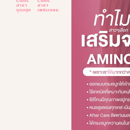
Clinic
Clinic
สาขา
สาขา
อุดมสุข
เพชรเกษม