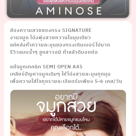
ส่องความสวยของทรง SIGNATURE
งานจมูก โด่งพุ่งสวยหวานในมุมเดียว
แค่หลังทำความละมุนของทรงเกินเบอร์ไปมาก
รีวิวแบบฉ่ำๆ ลูกสาวอมิ ทำแล้วดีบอกต่อ
⠀ ⠀⠀⠀⠀⠀⠀⠀⠀⠀⠀⠀⠀⠀⠀ ⠀⠀⠀⠀⠀⠀
แก้จมูกเทคนิค SEMI OPEN A45
เคลียร์ปัญหาจมูกเดิมๆ ให้โด่งสวยละมุนทุกมุม
เพื่อความใส่ใจทุกรายละเอียดรับเพียง 5-6 เคส/วัน