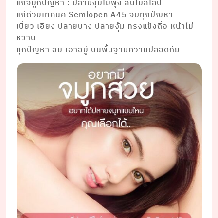
แก้จมูกปัญหา : ปลายงุ้มไม่พุ่ง สันไม่สโลป
แก้ด้วยเทคนิค Semiopen A45 จบทุกปัญหา
เบี้ยว เอียง ปลายบาง ปลายงุ้ม ทรงแข็งถื่อ หน้าไม่
หวาน
ทุกปัญหา อมิ เอาอยู่ บนพื้นฐานความปลอดภัย