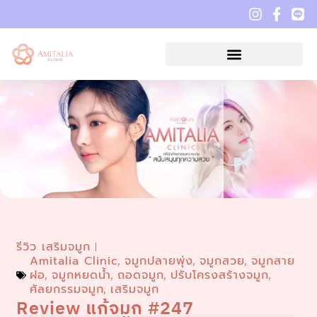
รีวิว เสริมจมูก
Amitalia Clinic
จมูกปลายพุ่ง
จมูกสวย
จมูกสาย
,
,
,
ฝอ
จมูกหยดน้ำ
ถอดจมูก
ปรับโครงสร้างจมูก
,
,
,
,
ศัลยกรรมจมูก
เสริมจมูก
,
Review แก้จมูก #247