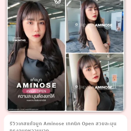
รีวิวเคสแก้จมูก Aminose เทคนิค Open สวยละมุน
ทรงจมูกหวานมาก