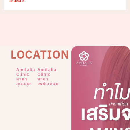
อ่านต่อ >
LOCATION
Amitalia
Amitalia
Clinic
Clinic
สาขา
สาขา
อุดมสุข
เพชรเกษม