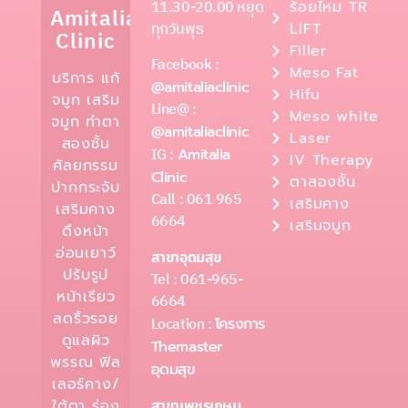
11.30-20.00 หยุด
ร้อยไหม TR
Amitalia
ทุกวันพุธ
LIFT
Clinic
Filler
Facebook :
Meso Fat
บริการ แก้
@amitaliaclinic
Hifu
จมูก เสริม
Line@ :
Meso white
จมูก ทำตา
@amitaliaclinic
Laser
สองชั้น
IG :
Amitalia
IV Therapy
ศัลยกรรม
Clinic
ตาสองชั้น
ปากกระจับ
Call : 061 965
เสริมคาง
เสริมคาง
6664
เสริมจมูก
ดึงหน้า
อ่อนเยาว์
สาขาอุดมสุข
ปรับรูป
Tel : 061-965-
หน้าเรียว
6664
ลดริ้วรอย
Location :
โครงการ
ดูแลผิว
Themaster
พรรณ ฟิล
อุดมสุข
เลอร์คาง/
ใต้ตา ร่อง
สาขาเพชรเกษม