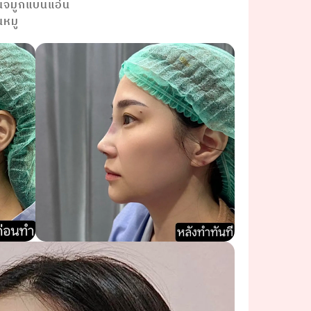
นจมูกแบนแอ่น
นหมู