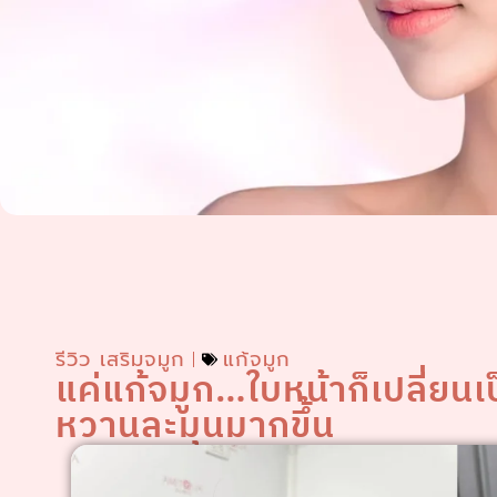
รีวิว เสริมจมูก
แก้จมูก
แค่แก้จมูก…ใบหน้าก็เปลี่ยน
หวานละมุนมากขึ้น