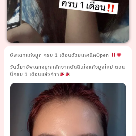
อัพเดทแก้จมูก ครบ 1 เดือนด้วยเทคนิคOpen
วันนี้มาอัพเดทจมูกหลักจากตัดสินใจแก้จมูกใหม่ ตอน
นี้ครบ 1 เดือนแล้วค่าา