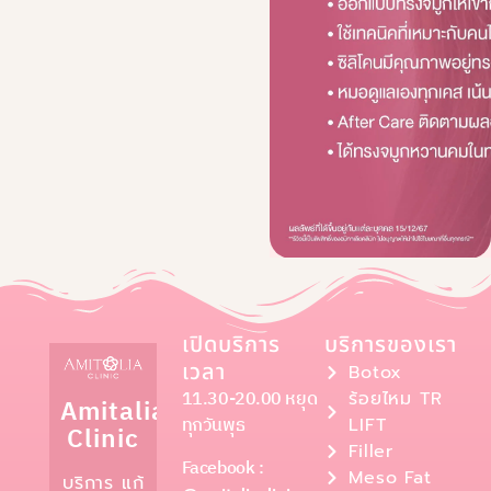
เปิดบริการ
บริการของเรา
เวลา
Botox
11.30-20.00 หยุด
ร้อยไหม TR
Amitalia
ทุกวันพุธ
LIFT
Clinic
Filler
Facebook :
Meso Fat
บริการ แก้