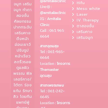
@amitaliaclinic
Hifu
จมูก เสริม
Line@ :
Meso white
จมูก ทำตา
@amitaliaclinic
Laser
สองชั้น
IG :
Amitalia
IV Therapy
ศัลยกรรม
Clinic
ตาสองชั้น
ปากกระจับ
Call : 061 965
เสริมคาง
เสริมคาง
6664
เสริมจมูก
ดึงหน้า
อ่อนเยาว์
สาขาอุดมสุข
ปรับรูป
Tel : 061-965-
หน้าเรียว
6664
ลดริ้วรอย
Location :
โครงการ
ดูแลผิว
Themaster
พรรณ ฟิล
อุดมสุข
เลอร์คาง/
ใต้ตา ร่อง
สาขาเพชรเกษม
Tel : 061-242-
แก้ม รักษา
6645
สิว โดยทีม
แพทย์ผู้
Location :
โครงการ