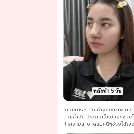
อัปเดตหลังจากทำจมูกนะคะ ควา
ตามลำดับ ประคบเย็นบ่อยๆช่วย
ทำความสะอาดแผลดีๆช่วยได้เย