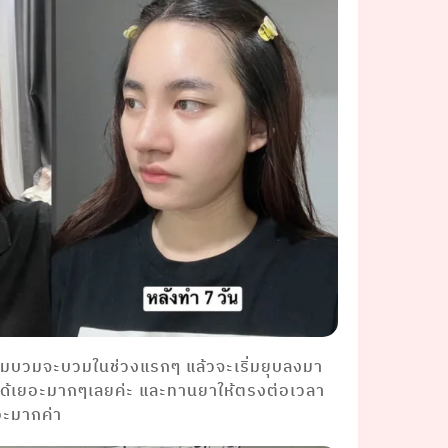
มบวมจะบวมในช่วงแรกๆ แล้วจะเริ่มยุบลงมา
ได้เยอะมากๆเลยค่ะ และทานยาให้ตรงต่อเวลา
อะมากค่า