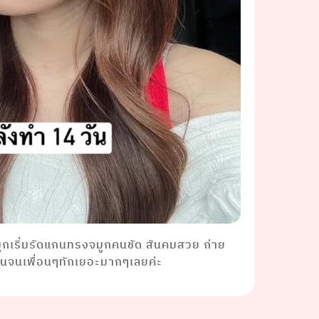
มูกเริ่มรัดแกนทรงจมูกคนชัด สันคมสวย ถ่าย
่ยนจนเพื่อนๆทักเยอะมากๆเลยค่ะ