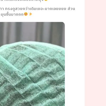
ค่าา ทรงดูสวยกว่าเดิมเยอะมากเลยยยย ส่วน
ะมุนขึ้นมากกก