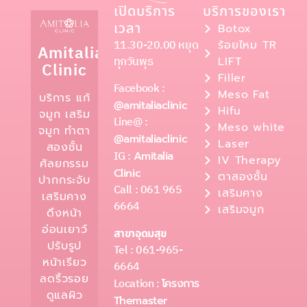
เปิดบริการ
บริการของเรา
เวลา
Botox
11.30-20.00 หยุด
ร้อยไหม TR
Amitalia
ทุกวันพุธ
LIFT
Clinic
Filler
Facebook :
Meso Fat
บริการ แก้
@amitaliaclinic
Hifu
จมูก เสริม
Line@ :
Meso white
จมูก ทำตา
@amitaliaclinic
Laser
สองชั้น
IG :
Amitalia
IV Therapy
ศัลยกรรม
Clinic
ตาสองชั้น
ปากกระจับ
Call : 061 965
เสริมคาง
เสริมคาง
6664
เสริมจมูก
ดึงหน้า
อ่อนเยาว์
สาขาอุดมสุข
ปรับรูป
Tel : 061-965-
หน้าเรียว
6664
ลดริ้วรอย
Location :
โครงการ
ดูแลผิว
Themaster