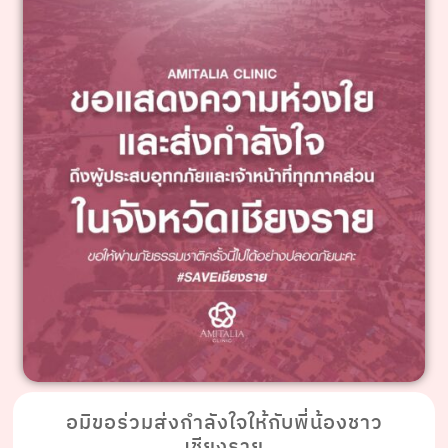
อมิขอร่วมส่งกําลังใจให้กับพี่น้องชาว
เชียงราย