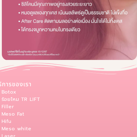
ริการของเรา
Botox
ร้อยไหม TR LIFT
Filler
Meso Fat
Hifu
Meso white
Laser