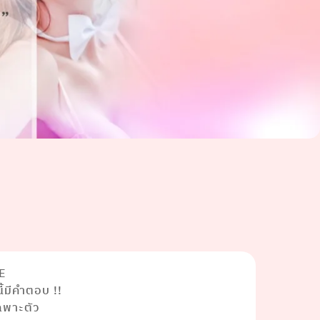
E
้มีคำตอบ !!
พาะตัว