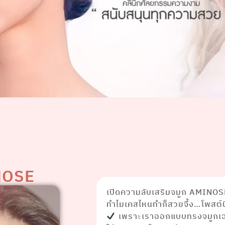
INOSE
เปิดความลับเสริมจมูก AMINOS
ทำไมเคสไหนทำก็สวยจึ้ง…โพสต์นี
เพราะเราออกแบบทรงจมูกเฉ