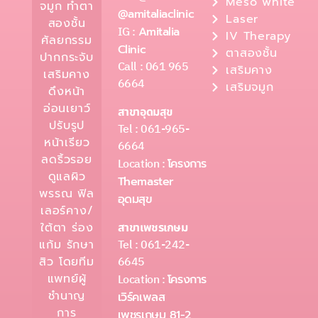
Meso white
จมูก ทำตา
@amitaliaclinic
Laser
สองชั้น
IG :
Amitalia
IV Therapy
ศัลยกรรม
Clinic
ตาสองชั้น
ปากกระจับ
Call : 061 965
เสริมคาง
เสริมคาง
6664
เสริมจมูก
ดึงหน้า
อ่อนเยาว์
สาขาอุดมสุข
ปรับรูป
Tel : 061-965-
หน้าเรียว
6664
ลดริ้วรอย
Location :
โครงการ
ดูแลผิว
Themaster
พรรณ ฟิล
อุดมสุข
เลอร์คาง/
ใต้ตา ร่อง
สาขาเพชรเกษม
Tel : 061-242-
แก้ม รักษา
6645
สิว โดยทีม
แพทย์ผู้
Location :
โครงการ
ชำนาญ
เวิร์คเพลส
การ
เพชรเกษม 81-2