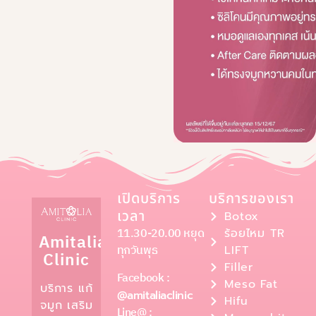
เปิดบริการ
บริการของเรา
เวลา
Botox
11.30-20.00 หยุด
ร้อยไหม TR
Amitalia
ทุกวันพุธ
LIFT
Clinic
Filler
Facebook :
Meso Fat
บริการ แก้
@amitaliaclinic
Hifu
จมูก เสริม
Line@ :