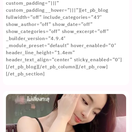
custom_padding=”|||”
custom_padding__hover=”|||”][et_pb_blog
fullwidth=”off” include_categories=”47″
show_author=”off” show_date=”off”
show_categories=”off” show_excerpt=”off”
_builder_version=”4.9.4″
_module_preset=”default” hover_enabled=”0″
header_line_height=”1.4em”
header_text_align=”center” sticky_enabled=”0″]
[/et_pb_blog][/et_pb_column][/et_pb_row]
[/et_pb_section]