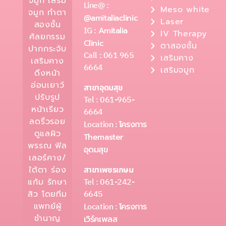
จมูก เสริม
Line@ :
Meso white
จมูก ทำตา
@amitaliaclinic
Laser
สองชั้น
IG :
Amitalia
IV Therapy
ศัลยกรรม
Clinic
ตาสองชั้น
ปากกระจับ
Call : 061 965
เสริมคาง
เสริมคาง
6664
เสริมจมูก
ดึงหน้า
อ่อนเยาว์
สาขาอุดมสุข
ปรับรูป
Tel : 061-965-
หน้าเรียว
6664
ลดริ้วรอย
Location :
โครงการ
ดูแลผิว
Themaster
พรรณ ฟิล
อุดมสุข
เลอร์คาง/
ใต้ตา ร่อง
สาขาเพชรเกษม
Tel : 061-242-
แก้ม รักษา
6645
สิว โดยทีม
แพทย์ผู้
Location :
โครงการ
ชำนาญ
เวิร์คเพลส