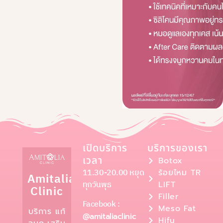
เปิดบริการ
บริการของเรา
เวลา
Botox
11.30-20.00 หยุด
ร้อยไหม TR
Amitalia
ทุกวันพุธ
LIFT
Clinic
Filler
Facebook :
Meso Fat
บริการ แก้
@amitaliaclinic
Hifu