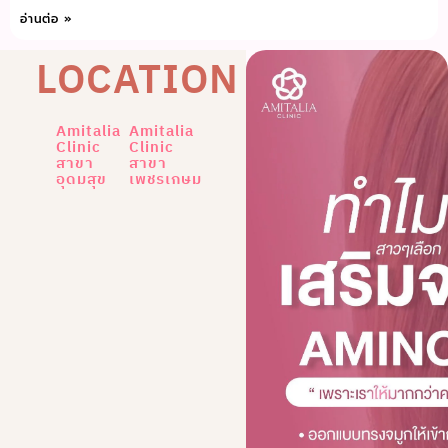
อ่านต่อ »
LOCATION
Amitalia
Amitalia
Clinic
Clinic
สาขา
สาขา
อุดมสุข
เพชรเกษม