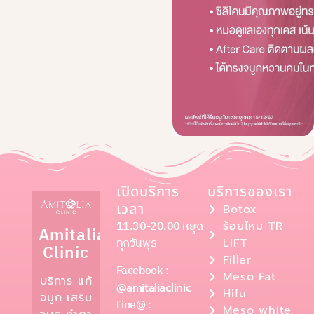
เปิดบริการ
บริการของเรา
เวลา
Botox
11.30-20.00 หยุด
ร้อยไหม TR
Amitalia
ทุกวันพุธ
LIFT
Clinic
Filler
Facebook :
Meso Fat
บริการ แก้
@amitaliaclinic
Hifu
จมูก เสริม
Line@ :
Meso white