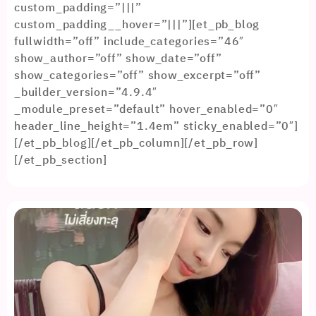
custom_padding=”|||”
custom_padding__hover=”|||”][et_pb_blog
fullwidth=”off” include_categories=”46″
show_author=”off” show_date=”off”
show_categories=”off” show_excerpt=”off”
_builder_version=”4.9.4″
_module_preset=”default” hover_enabled=”0″
header_line_height=”1.4em” sticky_enabled=”0″]
[/et_pb_blog][/et_pb_column][/et_pb_row]
[/et_pb_section]