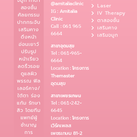
จมูก ทำตา
@amitaliaclinic
Laser
สองชั้น
IG :
Amitalia
IV Therapy
ศัลยกรรม
Clinic
ตาสองชั้น
ปากกระจับ
Call : 061 965
เสริมคาง
เสริมคาง
6664
เสริมจมูก
ดึงหน้า
อ่อนเยาว์
สาขาอุดมสุข
ปรับรูป
Tel : 061-965-
หน้าเรียว
6664
ลดริ้วรอย
Location :
โครงการ
ดูแลผิว
Themaster
พรรณ ฟิล
อุดมสุข
เลอร์คาง/
ใต้ตา ร่อง
สาขาเพชรเกษม
Tel : 061-242-
แก้ม รักษา
6645
สิว โดยทีม
แพทย์ผู้
Location :
โครงการ
ชำนาญ
เวิร์คเพลส
การ
เพชรเกษม 81-2