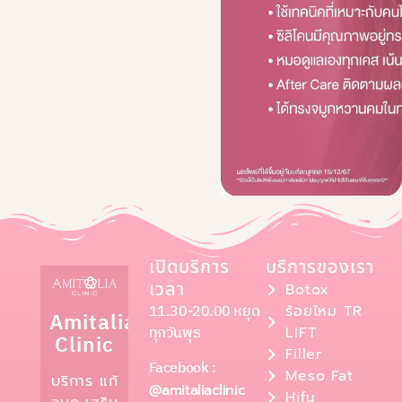
เปิดบริการ
บริการของเรา
เวลา
Botox
11.30-20.00 หยุด
ร้อยไหม TR
Amitalia
ทุกวันพุธ
LIFT
Clinic
Filler
Facebook :
Meso Fat
บริการ แก้
@amitaliaclinic
Hifu