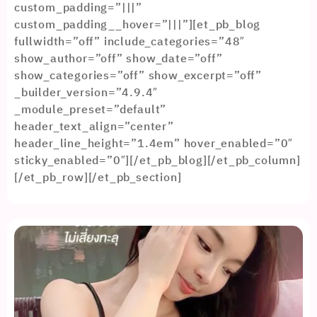
custom_padding=”|||”
custom_padding__hover=”|||”][et_pb_blog
fullwidth=”off” include_categories=”48″
show_author=”off” show_date=”off”
show_categories=”off” show_excerpt=”off”
_builder_version=”4.9.4″
_module_preset=”default”
header_text_align=”center”
header_line_height=”1.4em” hover_enabled=”0″
sticky_enabled=”0″][/et_pb_blog][/et_pb_column]
[/et_pb_row][/et_pb_section]