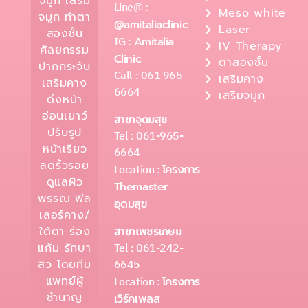
จมูก เสริม
Line@ :
Meso white
จมูก ทำตา
@amitaliaclinic
Laser
สองชั้น
IG :
Amitalia
IV Therapy
ศัลยกรรม
Clinic
ตาสองชั้น
ปากกระจับ
Call : 061 965
เสริมคาง
เสริมคาง
6664
เสริมจมูก
ดึงหน้า
อ่อนเยาว์
สาขาอุดมสุข
ปรับรูป
Tel : 061-965-
หน้าเรียว
6664
ลดริ้วรอย
Location :
โครงการ
ดูแลผิว
Themaster
พรรณ ฟิล
อุดมสุข
เลอร์คาง/
ใต้ตา ร่อง
สาขาเพชรเกษม
Tel : 061-242-
แก้ม รักษา
6645
สิว โดยทีม
แพทย์ผู้
Location :
โครงการ
ชำนาญ
เวิร์คเพลส