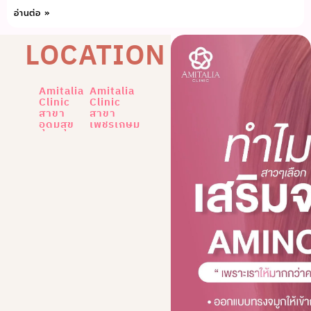
อ่านต่อ »
LOCATION
Amitalia
Amitalia
Clinic
Clinic
สาขา
สาขา
อุดมสุข
เพชรเกษม