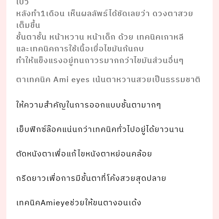
โบว๋
หลังทำ1เดือน เห็นผลลัพธ์ได้ชัดเลยว่า ดวงตาสวย
เต็มขึ้น
ชั้นตาชั้น หน้าหวาน หน้าเด็ก ด้วย เทคนิคเกาหลี
และเทคนิคการใช้เนื้อเยื่อไขมันก้นกบ
ทำให้แข็งแรงอยู่ทนถาวรมากกว่าไขมันส่วนอื่นๆ
ตาเทคนิค Ami eyes เน้นตาหวานสวยเป็นธรรมชาติ
ให้ความสำคัญในการออกแบบชั้นตามากๆ
เย็บฟิกซ์ล๊อคแน่นกว่าเทคนิคทั่วไปอยู่ได้ยาวนาน
ตัดหนังตาเพื่อแก้ไขหนังตาหย่อนคล้อย
กรีดยาวเพื่อการมีชั้นตาที่โค้งสวยสุดปลาย
เทคนิคAmieyeช่วยให้ขนตางอนเด้ง