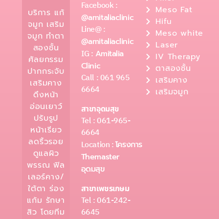
Facebook :
Meso Fat
บริการ แก้
@amitaliaclinic
Hifu
จมูก เสริม
Line@ :
Meso white
จมูก ทำตา
@amitaliaclinic
Laser
สองชั้น
IG :
Amitalia
IV Therapy
ศัลยกรรม
Clinic
ตาสองชั้น
ปากกระจับ
Call : 061 965
เสริมคาง
เสริมคาง
6664
เสริมจมูก
ดึงหน้า
อ่อนเยาว์
สาขาอุดมสุข
ปรับรูป
Tel : 061-965-
หน้าเรียว
6664
ลดริ้วรอย
Location :
โครงการ
ดูแลผิว
Themaster
พรรณ ฟิล
อุดมสุข
เลอร์คาง/
ใต้ตา ร่อง
สาขาเพชรเกษม
Tel : 061-242-
แก้ม รักษา
6645
สิว โดยทีม