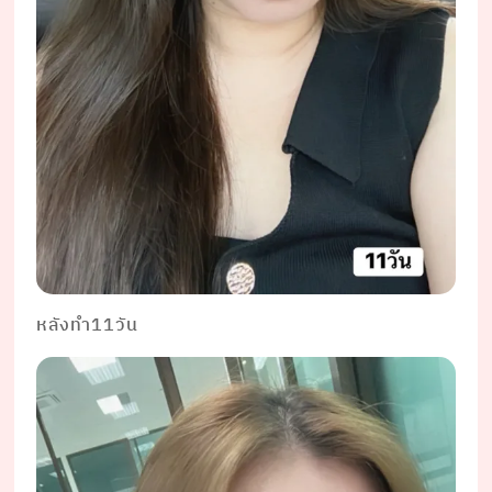
หลังทำ11วัน