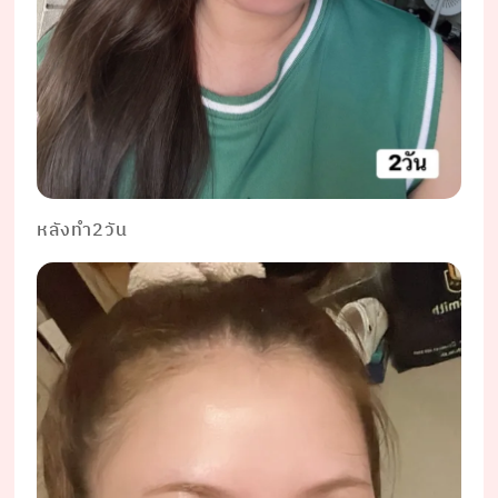
หลังทำ2วัน