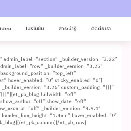
Video
โปรโมชั่น
สาระน่ารู้
ติดต่อเรา
1″ admin_label=”section” _builder_version=”3.22″
admin_label=”row” _builder_version=”3.25″
 background_position=”top_left”
t” hover_enabled=”0″ sticky_enabled=”0″]
 _builder_version=”3.25″ custom_padding=”|||”
||”][et_pb_blog fullwidth=”off”
 show_author=”off” show_date=”off”
ow_excerpt=”off” _builder_version=”4.9.4″
 header_line_height=”1.4em” hover_enabled=”0″
pb_blog][/et_pb_column][/et_pb_row]