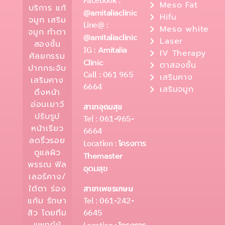
Facebook :
Meso Fat
บริการ แก้
@amitaliaclinic
Hifu
จมูก เสริม
Line@ :
Meso white
จมูก ทำตา
@amitaliaclinic
Laser
สองชั้น
IG :
Amitalia
IV Therapy
ศัลยกรรม
Clinic
ตาสองชั้น
ปากกระจับ
Call : 061 965
เสริมคาง
เสริมคาง
6664
เสริมจมูก
ดึงหน้า
อ่อนเยาว์
สาขาอุดมสุข
ปรับรูป
Tel : 061-965-
หน้าเรียว
6664
ลดริ้วรอย
Location :
โครงการ
ดูแลผิว
Themaster
พรรณ ฟิล
อุดมสุข
เลอร์คาง/
ใต้ตา ร่อง
สาขาเพชรเกษม
Tel : 061-242-
แก้ม รักษา
6645
สิว โดยทีม
แพทย์ผู้