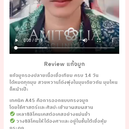
Review แก้จมูก
แก้จมูกรองปลายเนื้อเยื่อเทียม ครบ 14 วัน
ได้หมดทุกมุม สวยหวานโด่งพุ่งในมุมเดียวกัน มุมไหน
ก็หน้าเป๊ะ
เทคนิค A45 คือการออกแบบทรงจมูก
โดยใช้ศาสตร์เเละศิลปะเข้ามาผสมผสาน
เหลาซิลิโคนเคสต่อเคสอย่างแม่นยำ
วางซิลิโคนให้ได้องศาเเละอยู่ในชั้นใต้เยื่อหุ้ม
กระดูก