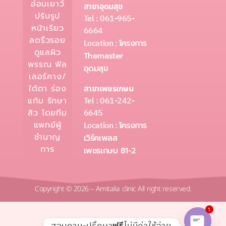
อ่อนเยาว์
สาขาอุดมสุข
ปรับรูป
Tel : 061-965-
หน้าเรียว
6664
ลดริ้วรอย
Location :
โครงการ
ดูแลผิว
Themaster
พรรณ ฟิล
อุดมสุข
เลอร์คาง/
ใต้ตา ร่อง
สาขาเพชรเกษม
Tel : 061-242-
แก้ม รักษา
6645
สิว โดยทีม
แพทย์ผู้
Location :
โครงการ
ชำนาญ
เวิร์คเพลส
การ
เพชรเกษม 81-2
Copyright © 2026 – Amitalia clinic All right reserved.
1
สอบถาม-ปรึกษา
ไม่มีค่าใช้จ่าย
ฟรี