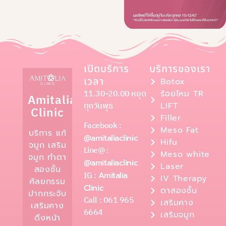
เปิดบริการ
บริการของเรา
เวลา
Botox
11.30-20.00 หยุด
ร้อยไหม TR
Amitalia
ทุกวันพุธ
LIFT
Clinic
Filler
Facebook :
Meso Fat
บริการ แก้
@amitaliaclinic
Hifu
จมูก เสริม
Line@ :
Meso white
จมูก ทำตา
@amitaliaclinic
Laser
สองชั้น
IG :
Amitalia
IV Therapy
ศัลยกรรม
Clinic
ตาสองชั้น
ปากกระจับ
Call : 061 965
เสริมคาง
เสริมคาง
6664
เสริมจมูก
ดึงหน้า