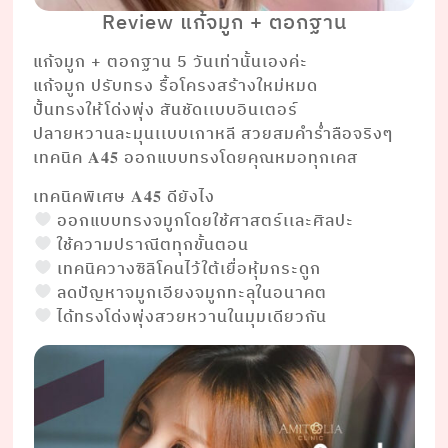
Review แก้จมูก + ตอกฐาน
แก้จมูก + ตอกฐาน 5 วันเท่านั้นเองค่ะ
แก้จมูก ปรับทรง รื้อโครงสร้างใหม่หมด
ปั้นทรงให้โด่งพุ่ง สันชัดเเบบอินเตอร์
ปลายหวานละมุนเเบบเกาหลี สวยสมคำร่ำลือจริงๆ
เทคนิค 𝐀𝟒𝟓 ออกแบบทรงโดยคุณหมอทุกเคส
เทคนิคพิเศษ 𝐀𝟒𝟓 ดียังไง
ออกแบบทรงจมูกโดยใช้ศาสตร์เเละศิลปะ
ใช้ความปราณีตทุกขั้นตอน
เทคนิควางซิลิโคนไว้ใต้เยื่อหุ้มกระดูก
ลดปัญหาจมูกเอียงจมูกทะลุในอนาคต
ได้ทรงโด่งพุ่งสวยหวานในมุมเดียวกัน