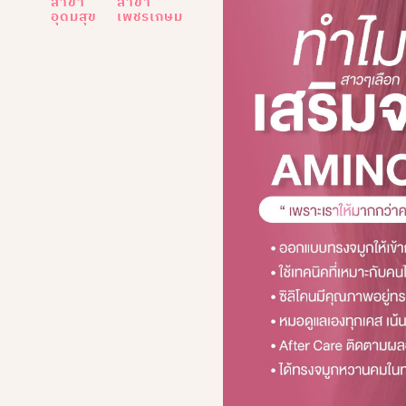
สาขา
สาขา
อุดมสุข
เพชรเกษม