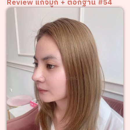
Review แก้จมูก + ตอกฐาน #54