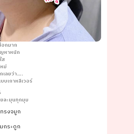
าช็อกมาก
ัญหาหนัก
งใส
ใหม่
กเลยว่า….
แบบเกาหลีเวอร์
5
วยละมุนทุกมุม
ทรงจมูก
หุ้มกระดูก