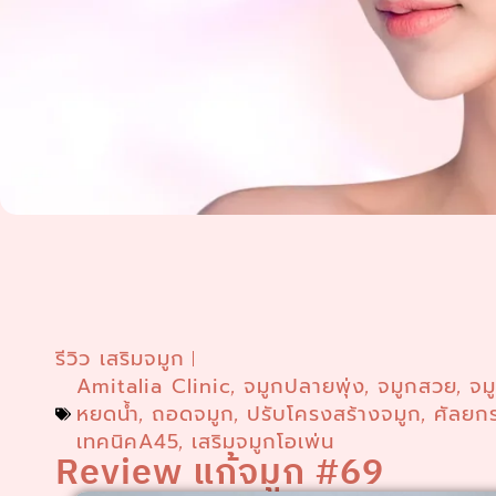
รีวิว เสริมจมูก
Amitalia Clinic
จมูกปลายพุ่ง
จมูกสวย
จม
,
,
,
หยดน้ำ
ถอดจมูก
ปรับโครงสร้างจมูก
ศัลยก
,
,
,
เทคนิคA45
เสริมจมูกโอเพ่น
,
Review แก้จมูก #69