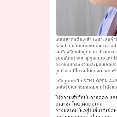
เคสนี้ยาดมต้องเข้า เพราะลูกค้
หลังปรึกษากับคุณหมอแล้วเจอป
จนต้องรีบแก้จมูกด่วน ปลายบา
จนซิลิโคนใกล้ทะลุ คุณหมอแก้ให้
ออกแบบทรงหวานละมุน แอดบอ
ลูกค้าแฮปปี้มาก ได้ทรงตามเรฟ
แก้จมูกเทคนิค SEMI OPEN A4
เคลียร์ปัญหาจมูกเดิมๆ ให้โด่งส
ให้ความสำคัญในการออกแบบ
เหลาซิลิโคนเคสต่อเคส
วางซิลิโคนให้อยู่ในชั้นใต้เยื่อ