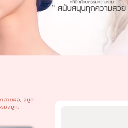
ูกสายฝอ
จมูก
,
รรมจมูก
,