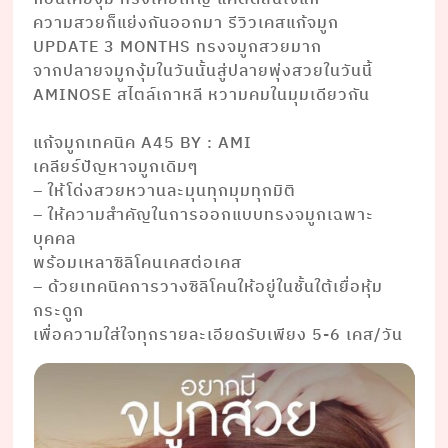
ความสวยก็แย่งกันออกมา รีวิวเคสแก้จมูก
UPDATE 3 MONTHS ทรงจมูกสวยมาก
จากปลายจมูกงุ้มในวันนั้นสู่ปลายพุ่งสวยในวันนี้
AMINOSE สไตล์เกาหลี หวามคมในมุมเดียวกัน
⠀⠀⠀⠀⠀ ⠀⠀⠀⠀⠀⠀⠀⠀⠀
แก้จมูกเทคนิค A45 BY : AMI
เคลียร์ปัญหาจมูกเดิมๆ
– ให้โด่งสวยหวานละมุนทุกมุมทุกมิติ
– ให้ความสำคัญในการออกแบบทรงจมูกเฉพาะ
บุคคล
พร้อมเหลาซิลิโคนเคสต่อเคส
– ด้วยเทคนิคการวางซิลิโคนให้อยู่ในชั้นใต้เยื่อหุ้ม
กระดูก
เพื่อความใส่ใจทุกรายละเอียดรับเพียง 5-6 เคส/วัน