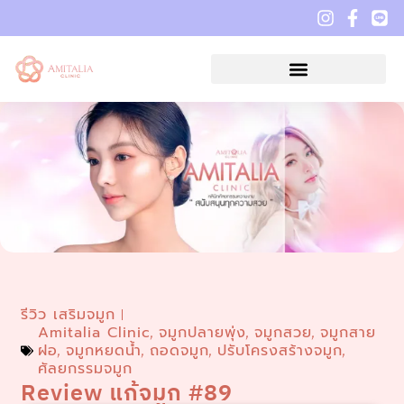
รีวิว เสริมจมูก
Amitalia Clinic
จมูกปลายพุ่ง
จมูกสวย
จมูกสาย
,
,
,
ฝอ
จมูกหยดน้ำ
ถอดจมูก
ปรับโครงสร้างจมูก
,
,
,
,
ศัลยกรรมจมูก
Review แก้จมูก #89