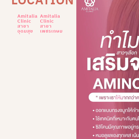
LOCATION
Amitalia
Amitalia
Clinic
Clinic
สาขา
สาขา
อุดมสุข
เพชรเกษม