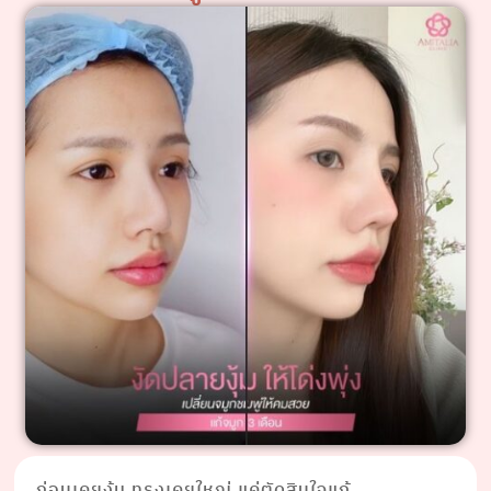
ก่อนเคยงุ้ม ทรงเคยใหญ่ แค่ตัดสินใจแก้