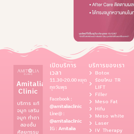
เปิดบริการ
บริการของเรา
เวลา
Botox
11.30-20.00 หยุด
ร้อยไหม TR
Amitalia
ทุกวันพุธ
LIFT
Clinic
Filler
Facebook :
Meso Fat
บริการ แก้
@amitaliaclinic
Hifu
จมูก เสริม
Line@ :
Meso white
จมูก ทำตา
@amitaliaclinic
Laser
สองชั้น
IG :
Amitalia
IV Therapy
ศัลยกรรม