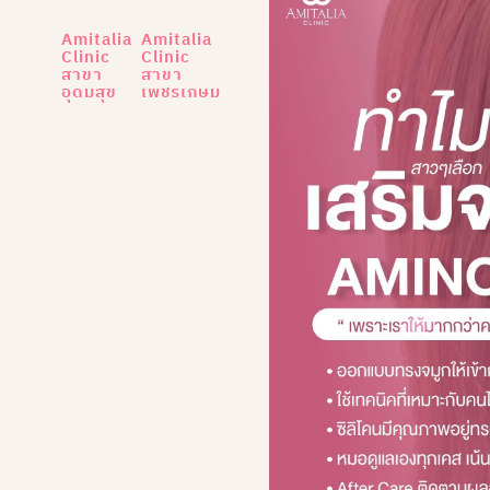
Amitalia
Amitalia
Clinic
Clinic
สาขา
สาขา
อุดมสุข
เพชรเกษม