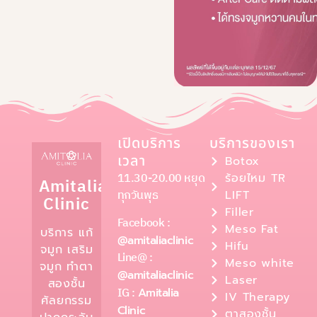
เปิดบริการ
บริการของเรา
เวลา
Botox
11.30-20.00 หยุด
ร้อยไหม TR
Amitalia
ทุกวันพุธ
LIFT
Clinic
Filler
Facebook :
Meso Fat
บริการ แก้
@amitaliaclinic
Hifu
จมูก เสริม
Line@ :
Meso white
จมูก ทำตา
@amitaliaclinic
Laser
สองชั้น
IG :
Amitalia
IV Therapy
ศัลยกรรม
Clinic
ตาสองชั้น