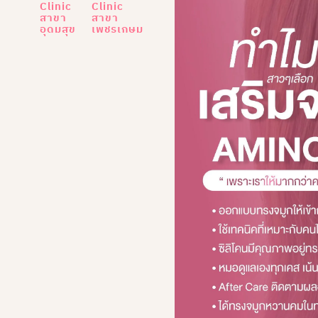
Clinic
Clinic
สาขา
สาขา
อุดมสุข
เพชรเกษม