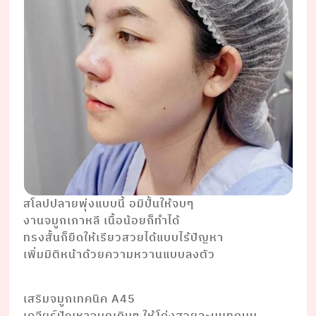
สโลปปลายพุ่งแบบนี้ อมิปั้นให้จบๆ
งานจมูกเกาหลี เนื้อน้อยก็ทำได้
ทรงสั้นก็ยืดให้เรียวสวยได้แบบไร้ปัญหา
เพิ่มมิติหน้าด้วยความหวานแบบลงตัว⠀⠀⠀⠀⠀⠀
⠀⠀⠀⠀⠀⠀⠀⠀⠀
เสริมจมูกเทคนิค A45