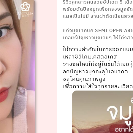
รีวิวลูกสาวคนสวยอัปเดต 5 เดือ
พร้อมตัดปีกจมูกเพื่อทรงจมูกชัด
แผลเป็นไม่มี งานผ่าตัดเนียนสว
⠀⠀⠀⠀⠀⠀⠀ ⠀⠀⠀⠀⠀⠀⠀⠀⠀
แก้จมูกเทคนิค SEMI OPEN A4
เคลียร์ปัญหาจมูกเดิมๆ ให้โด่งส
ให้ความสำคัญในการออกแบบ
เหลาซิลิโคนเคสต่อเคส
วางซิลิโคนให้อยู่ในชั้นใต้เยื่อ
ลดปัญหาจมูกทะลุในอนาคต
ซิลิโคนคุณภาพสูง
เพื่อความใส่ใจทุกรายละเอียด