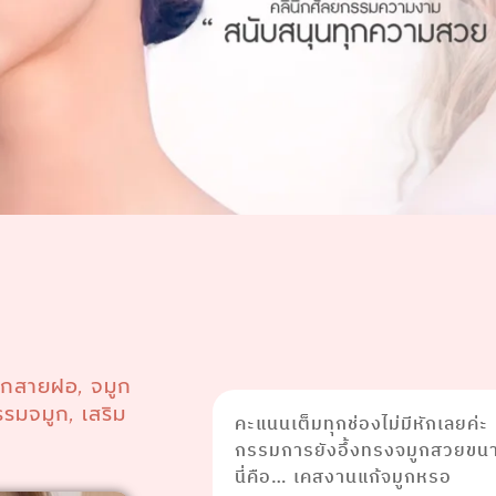
ูกสายฝอ
จมูก
,
รรมจมูก
เสริม
,
คะแนนเต็มทุกช่องไม่มีหักเลยค่ะ
กรรมการยังอึ้งทรงจมูกสวยขนา
นี่คือ… เคสงานแก้จมูกหรอ