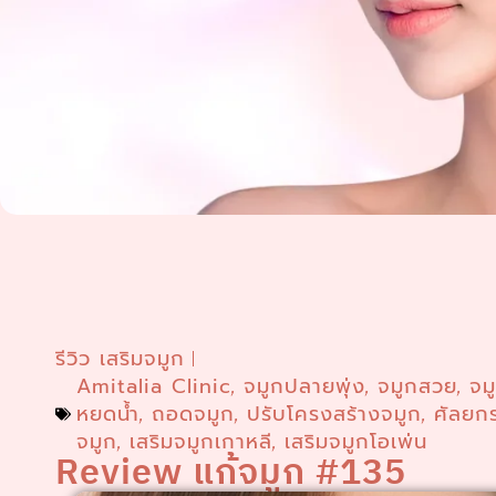
รีวิว เสริมจมูก
Amitalia Clinic
จมูกปลายพุ่ง
จมูกสวย
จม
,
,
,
หยดน้ำ
ถอดจมูก
ปรับโครงสร้างจมูก
ศัลยก
,
,
,
จมูก
เสริมจมูกเกาหลี
เสริมจมูกโอเพ่น
,
,
Review แก้จมูก #135