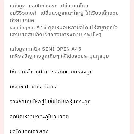
แก้จมูก ทรงAminose เปลี่ยนแค่ไหน
ชมรีวิวเลยค่ะ เปลี่ยนจมูกหนาใหญ่ ให้เรียวเล็กสวย
ด้วยเทคนิค
semi open A45 คุณหมอเหลาซิลิโคนให้สมูทถูกใจ
เสริมยกสันเล็กเรียวสวยตรงตามเรฟเป๊ะๆ
⠀⠀⠀⠀⠀⠀⠀ ⠀⠀⠀⠀⠀⠀⠀⠀⠀
แก้จมูกเทคนิค SEMI OPEN A45
เคลียร์ปัญหาจมูกเดิมๆ ให้โด่งสวยละมุนทุกมุม
ให้ความสำคัญในการออกแบบทรงจมูก
เหลาซิลิโคนเคสต่อเคส
วางซิลิโคนให้อยู่ในชั้นใต้เยื่อหุ้มกระดูก
ลดปัญหาจมูกทะลุในอนาคต
ซิลิโคนคุณภาพสูง