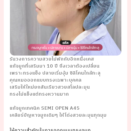
รันวงการความสวยไม่พักกับอีกหนึ่งเคส
แก้จมูกที่เสริมมา 10 ปี ถึงเวลาต้องเปลี่ยน
เพราะทรงแข็ง ปลายเริ่มงุ้ม ซิลิโคนใกล้ทะลุ
คุณหมอออกแบบทรงเฉพาะบุคคล
เสริมให้ใหม่ยกสันเรียวสวยสโลปละมุน
ทรงไม่แข็งแต่ทรงหวานมาก
⠀⠀⠀⠀⠀⠀ ⠀⠀⠀⠀⠀⠀⠀⠀⠀
แก้จมูกเทคนิค SEMI OPEN A45
เคลียร์ปัญหาจมูกเดิมๆ ให้โด่งสวยละมุนทุกมุม
ให้ความสำคัญในการออกแบบทรงจมูก