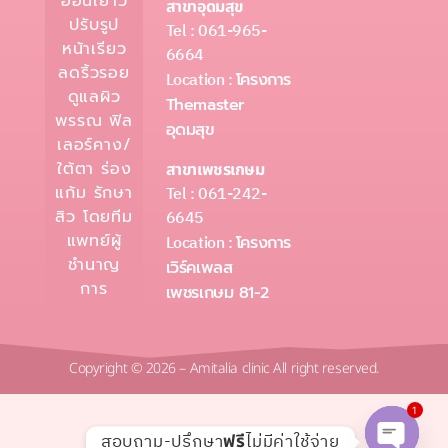
อ่อนเยาว์
สาขาอุดมสุข
ปรับรูป
Tel : 061-965-
หน้าเรียว
6664
ลดริ้วรอย
Location :
โครงการ
ดูแลผิว
Themaster
พรรณ ฟิล
อุดมสุข
เลอร์คาง/
ใต้ตา ร่อง
สาขาเพชรเกษม
Tel : 061-242-
แก้ม รักษา
6645
สิว โดยทีม
แพทย์ผู้
Location :
โครงการ
ชำนาญ
เวิร์คเพลส
การ
เพชรเกษม 81-2
Copyright © 2026 – Amitalia clinic All right reserved.
1
สอบถาม-ปรึกษา
ไม่มีค่าใช้จ่าย
ฟรี