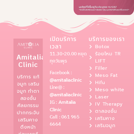
เปิดบริการ
บริการของเรา
เวลา
Botox
11.30-20.00 หยุด
ร้อยไหม TR
Amitalia
ทุกวันพุธ
LIFT
Clinic
Filler
Facebook :
Meso Fat
บริการ แก้
@amitaliaclinic
Hifu
จมูก เสริม
Line@ :
Meso white
จมูก ทำตา
@amitaliaclinic
Laser
สองชั้น
IG :
Amitalia
IV Therapy
ศัลยกรรม
Clinic
ตาสองชั้น
ปากกระจับ
Call : 061 965
เสริมคาง
เสริมคาง
6664
เสริมจมูก
ดึงหน้า