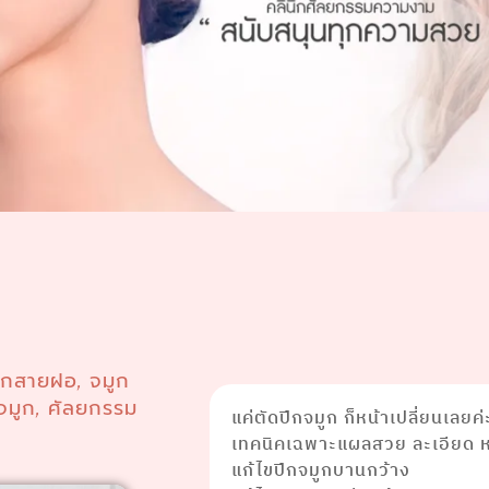
ูกสายฝอ
จมูก
,
จมูก
ศัลยกรรม
,
แค่ตัดปีกจมูก ก็หน้าเปลี่ยนเลยค่
เทคนิคเฉพาะแผลสวย ละเอียด หา
แก้ไขปีกจมูกบานกว้าง