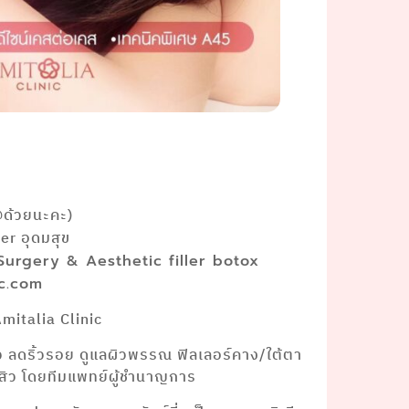
@ด้วยนะคะ)
r อุดมสุข
 Surgery & Aesthetic filler botox
ic.com
mitalia Clinic
ยว ลดริ้วรอย ดูแลผิวพรรณ ฟิลเลอร์คาง/ใต้ตา
าสิว โดยทีมแพทย์ผู้ชำนาญการ