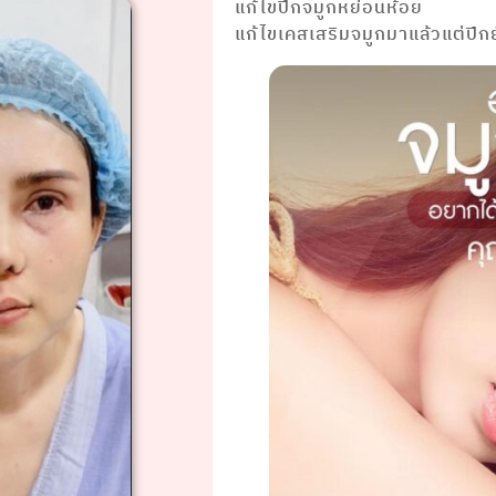
แก้ไขปีกจมูกหย่อนห้อย
แก้ไขเคสเสริมจมูกมาแล้วแต่ปีกย