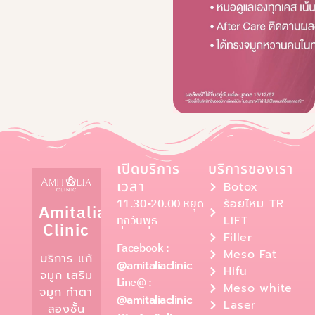
เปิดบริการ
บริการของเรา
เวลา
Botox
11.30-20.00 หยุด
ร้อยไหม TR
Amitalia
ทุกวันพุธ
LIFT
Clinic
Filler
Facebook :
Meso Fat
บริการ แก้
@amitaliaclinic
Hifu
จมูก เสริม
Line@ :
Meso white
จมูก ทำตา
@amitaliaclinic
Laser
สองชั้น