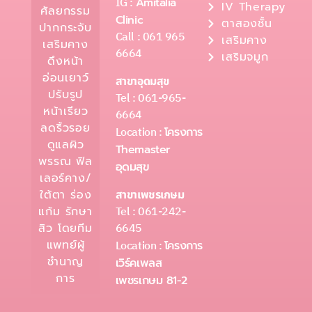
IG :
Amitalia
IV Therapy
ศัลยกรรม
Clinic
ตาสองชั้น
ปากกระจับ
Call : 061 965
เสริมคาง
เสริมคาง
6664
เสริมจมูก
ดึงหน้า
อ่อนเยาว์
สาขาอุดมสุข
ปรับรูป
Tel : 061-965-
หน้าเรียว
6664
ลดริ้วรอย
Location :
โครงการ
ดูแลผิว
Themaster
พรรณ ฟิล
อุดมสุข
เลอร์คาง/
ใต้ตา ร่อง
สาขาเพชรเกษม
Tel : 061-242-
แก้ม รักษา
6645
สิว โดยทีม
แพทย์ผู้
Location :
โครงการ
ชำนาญ
เวิร์คเพลส
การ
เพชรเกษม 81-2