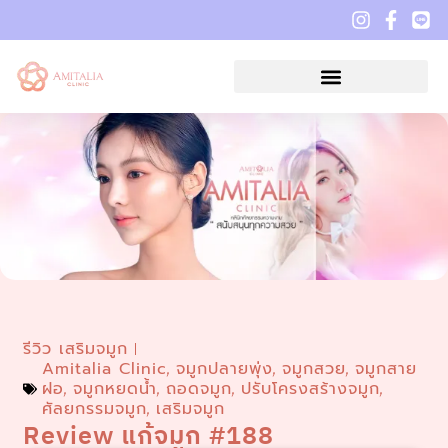
รีวิว เสริมจมูก
Amitalia Clinic
จมูกปลายพุ่ง
จมูกสวย
จมูกสาย
,
,
,
ฝอ
จมูกหยดน้ำ
ถอดจมูก
ปรับโครงสร้างจมูก
,
,
,
,
ศัลยกรรมจมูก
เสริมจมูก
,
Review แก้จมูก #188