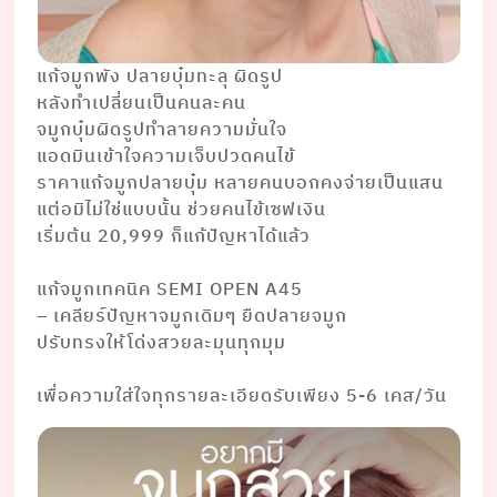
แก้จมูกพัง ปลายบุ๋มทะลุ ผิดรูป
หลังทำเปลี่ยนเป็นคนละคน
จมูกบุ๋มผิดรูปทำลายความมั่นใจ
แอดมินเข้าใจความเจ็บปวดคนไข้
ราคาแก้จมูกปลายบุ๋ม หลายคนบอกคงจ่ายเป็นแสน
แต่อมิไม่ใช่แบบนั้น ช่วยคนไข้เซฟเงิน
เริ่มต้น 20,999 ก็แก้ปัญหาได้แล้ว
⠀⠀⠀⠀⠀⠀⠀ ⠀⠀⠀⠀⠀⠀⠀⠀
แก้จมูกเทคนิค SEMI OPEN A45
– เคลียร์ปัญหาจมูกเดิมๆ ยืดปลายจมูก
ปรับทรงให้โด่งสวยละมุนทุกมุม⠀⠀⠀⠀⠀⠀⠀
⠀⠀⠀⠀⠀⠀⠀⠀⠀
เพื่อความใส่ใจทุกรายละเอียดรับเพียง 5-6 เคส/วัน