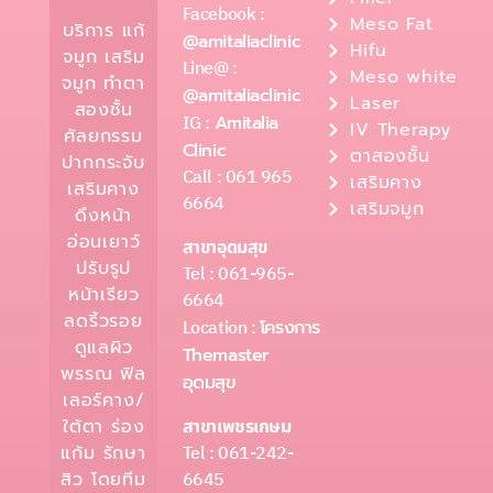
Facebook :
Meso Fat
บริการ แก้
@amitaliaclinic
Hifu
จมูก เสริม
Line@ :
Meso white
จมูก ทำตา
@amitaliaclinic
Laser
สองชั้น
IG :
Amitalia
IV Therapy
ศัลยกรรม
Clinic
ตาสองชั้น
ปากกระจับ
Call : 061 965
เสริมคาง
เสริมคาง
6664
เสริมจมูก
ดึงหน้า
อ่อนเยาว์
สาขาอุดมสุข
ปรับรูป
Tel : 061-965-
หน้าเรียว
6664
ลดริ้วรอย
Location :
โครงการ
ดูแลผิว
Themaster
พรรณ ฟิล
อุดมสุข
เลอร์คาง/
ใต้ตา ร่อง
สาขาเพชรเกษม
Tel : 061-242-
แก้ม รักษา
6645
สิว โดยทีม