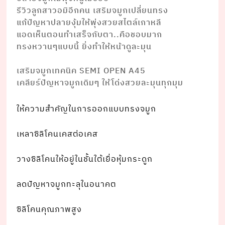
รีวิวลูกสาวอมิอีกคน เสริมจมูกเปลี่ยนทรง
แก้ปัญหาปลายงุ้มให้พุ่งสวยสไตล์เกาหลี
แอดเห็นตอนทำเสร็จกับตา..คือชอบมาก
ทรงหวานๆแบบนี้ ยิ่งทำให้หน้าดูละมุน
⠀⠀⠀⠀⠀⠀⠀⠀
เสริมจมูกเทคนิค SEMI OPEN A45
เคลียร์ปัญหาจมูกเดิมๆ ให้โด่งสวยละมุนทุกมุม
ให้ความสำคัญในการออกแบบทรงจมูก
เหลาซิลิโคนเคสต่อเคส
วางซิลิโคนให้อยู่ในชั้นใต้เยื่อหุ้มกระดูก
ลดปัญหาจมูกทะลุในอนาคต
ซิลิโคนคุณภาพสูง