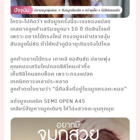
ใครจะไปคิดว่า แก้จมูกครั้งนี้จะเจอของแปลก
เคสยากลูกค้าเสริมจมูกมา 10 ปี ตัดสินใจแก้
เพราะอยากได้ทรงใหม่ ทรงจมูกเก่าปลายงุ้ม
สันจมูกไม่ชัด ทำให้หน้าดูมีอายุเกินจริงไปไกล
⠀⠀⠀⠀⠀ ⠀⠀
ลูกค้าอยากได้ทรง เกาหลี ขอสันชัด ปลายพุ่ง
คุณหมอเสริมใหม่ถอดซิลิโคนเก่าทิ้ง
เห็นซิลิโคนแทบช็อค เพราะทรงแปลก
เทคนิคการเหลาประหลาด
ลูกค้าตกใจถามว่า “นี่คือสิ่งที่อยู่ในจมูกหรอคะหมอ”
แก้จมูกเทคนิค SEMI OPEN A45
เคลียร์ปัญหาจมูกเดิมๆ ให้โด่งสวยละมุนทุกมุม