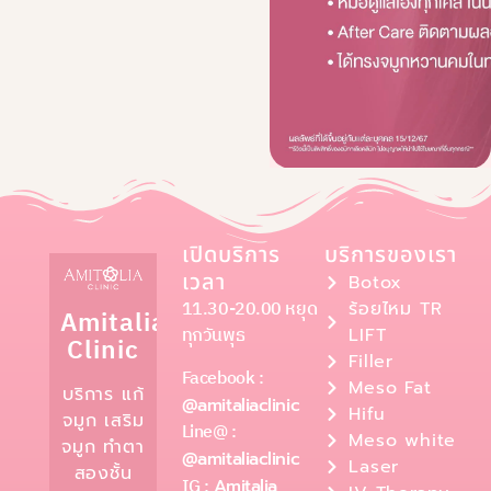
เปิดบริการ
บริการของเรา
เวลา
Botox
11.30-20.00 หยุด
ร้อยไหม TR
Amitalia
ทุกวันพุธ
LIFT
Clinic
Filler
Facebook :
Meso Fat
บริการ แก้
@amitaliaclinic
Hifu
จมูก เสริม
Line@ :
Meso white
จมูก ทำตา
@amitaliaclinic
Laser
สองชั้น
IG :
Amitalia