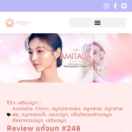
รีวิว เสริมจมูก
Amitalia Clinic
จมูกปลายพุ่ง
จมูกสวย
จมูกสาย
,
,
,
ฝอ
จมูกหยดน้ำ
ถอดจมูก
ปรับโครงสร้างจมูก
,
,
,
,
ศัลยกรรมจมูก
เสริมจมูก
,
Review แก้จมูก #248