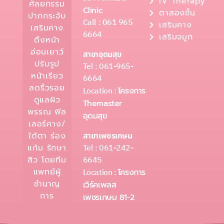
IV Therapy
ศัลยกรรม
Clinic
ตาสองชั้น
ปากกระจับ
Call : 061 965
เสริมคาง
เสริมคาง
6664
เสริมจมูก
ดึงหน้า
อ่อนเยาว์
สาขาอุดมสุข
ปรับรูป
Tel : 061-965-
หน้าเรียว
6664
ลดริ้วรอย
Location :
โครงการ
ดูแลผิว
Themaster
พรรณ ฟิล
อุดมสุข
เลอร์คาง/
ใต้ตา ร่อง
สาขาเพชรเกษม
Tel : 061-242-
แก้ม รักษา
6645
สิว โดยทีม
แพทย์ผู้
Location :
โครงการ
ชำนาญ
เวิร์คเพลส
การ
เพชรเกษม 81-2