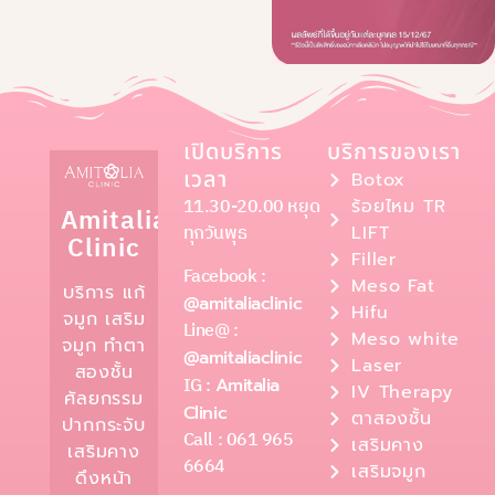
เปิดบริการ
บริการของเรา
เวลา
Botox
11.30-20.00 หยุด
ร้อยไหม TR
Amitalia
ทุกวันพุธ
LIFT
Clinic
Filler
Facebook :
Meso Fat
บริการ แก้
@amitaliaclinic
Hifu
จมูก เสริม
Line@ :
Meso white
จมูก ทำตา
@amitaliaclinic
Laser
สองชั้น
IG :
Amitalia
IV Therapy
ศัลยกรรม
Clinic
ตาสองชั้น
ปากกระจับ
Call : 061 965
เสริมคาง
เสริมคาง
6664
เสริมจมูก
ดึงหน้า