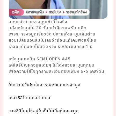
บอกแล้วว่าทรงจมูกเข้าที่ไวจริง
หลังแก้จมูกไป 20 วันหน้าก็สวยพร้อมเกิด
เพราะทรงจมูกเรียวชัด ปลายพุ่งละมุมเกินต้าน
สวยเปลี่ยนจนลืมไปเลยว่าก่อนแก้เคยพังแค่ไหน
เลือกแก้กับอมิไม่มีผิดหวัง รับประกับทรง 1 ปี
⠀⠀⠀ ⠀⠀⠀⠀⠀⠀⠀⠀
แก้จมูกเทคนิค SEMI OPEN A45
เคลียร์ปัญหาจมูกเดิมๆ ให้โด่งสวยละมุนทุกมุม
เพื่อความใส่ใจทุกรายละเอียดรับเพียง 5-6 เคส/วัน
ให้ความสำคัญในการออกแบบทรงจมูก
เหลาซิลิโคนเคสต่อเคส
วางซิลิโคนให้อยู่ในชั้นใต้เยื่อหุ้มกระดูก