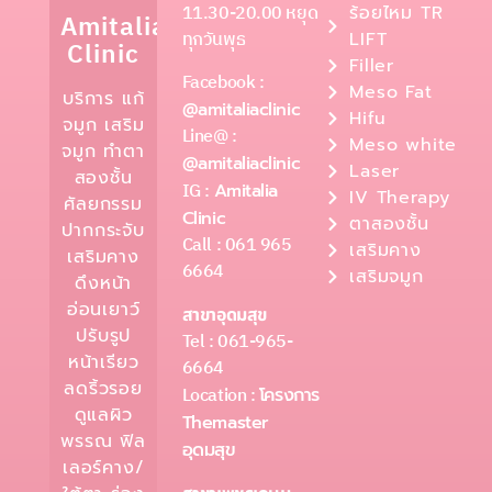
11.30-20.00 หยุด
ร้อยไหม TR
Amitalia
ทุกวันพุธ
LIFT
Clinic
Filler
Facebook :
Meso Fat
บริการ แก้
@amitaliaclinic
Hifu
จมูก เสริม
Line@ :
Meso white
จมูก ทำตา
@amitaliaclinic
Laser
สองชั้น
IG :
Amitalia
IV Therapy
ศัลยกรรม
Clinic
ตาสองชั้น
ปากกระจับ
Call : 061 965
เสริมคาง
เสริมคาง
6664
เสริมจมูก
ดึงหน้า
อ่อนเยาว์
สาขาอุดมสุข
ปรับรูป
Tel : 061-965-
หน้าเรียว
6664
ลดริ้วรอย
Location :
โครงการ
ดูแลผิว
Themaster
พรรณ ฟิล
อุดมสุข
เลอร์คาง/