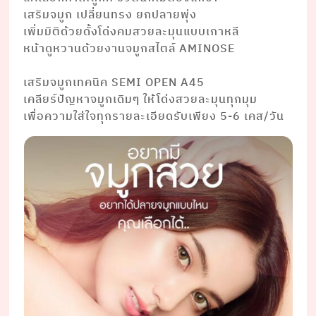
เสริมจมูก เปลี่ยนทรง ยกปลายพุ่ง
เพิ่มมิติด้วยดั้งโด่งคมสวยละมุนแบบเกาหลี
หน้าดูหวานด้วยงานจมูกสไตล์ AMINOSE
⠀⠀⠀ ⠀⠀⠀⠀⠀⠀⠀⠀
เสริมจมูกเทคนิค SEMI OPEN A45
เคลียร์ปัญหาจมูกเดิมๆ ให้โด่งสวยละมุนทุกมุม
เพื่อความใส่ใจทุกรายละเอียดรับเพียง 5-6 เคส/วัน