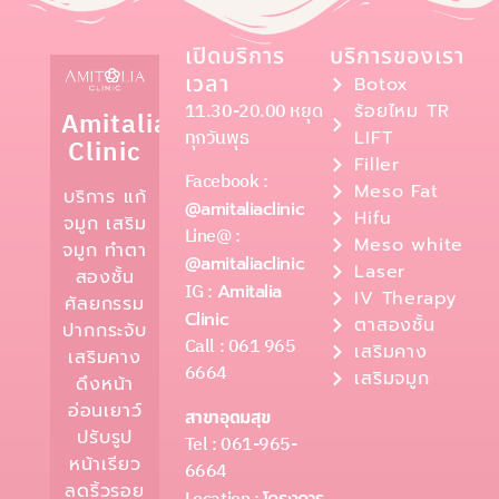
เปิดบริการ
บริการของเรา
เวลา
Botox
11.30-20.00 หยุด
ร้อยไหม TR
Amitalia
ทุกวันพุธ
LIFT
Clinic
Filler
Facebook :
Meso Fat
บริการ แก้
@amitaliaclinic
Hifu
จมูก เสริม
Line@ :
Meso white
จมูก ทำตา
@amitaliaclinic
Laser
สองชั้น
IG :
Amitalia
IV Therapy
ศัลยกรรม
Clinic
ตาสองชั้น
ปากกระจับ
Call : 061 965
เสริมคาง
เสริมคาง
6664
เสริมจมูก
ดึงหน้า
อ่อนเยาว์
สาขาอุดมสุข
ปรับรูป
Tel : 061-965-
หน้าเรียว
6664
ลดริ้วรอย
โครงการ