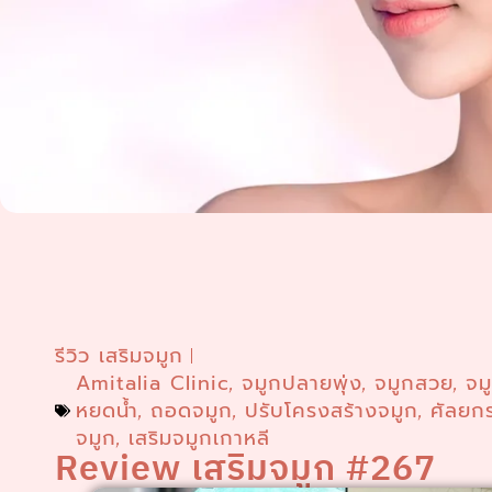
รีวิว เสริมจมูก
Amitalia Clinic
จมูกปลายพุ่ง
จมูกสวย
จม
,
,
,
หยดน้ำ
ถอดจมูก
ปรับโครงสร้างจมูก
ศัลยก
,
,
,
จมูก
เสริมจมูกเกาหลี
,
Review เสริมจมูก #267