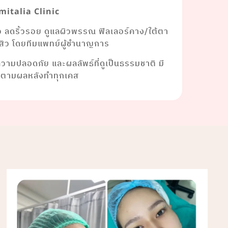
mitalia Clinic
ยว ลดริ้วรอย ดูแลผิวพรรณ ฟิลเลอร์คาง/ใต้ตา
าสิว โดยทีมแพทย์ผู้ชำนาญการ
งความปลอดภัย และผลลัพธ์ที่ดูเป็นธรรมชาติ มี
ดตามผลหลังทำทุกเคส