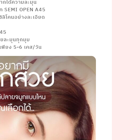
อยากได้ความละมุน
นิค SEMI OPEN A45
ิลิโคนอย่างละเอียด
A45
วยละมุนทุกมุม
บเพียง 5-6 เคส/วัน