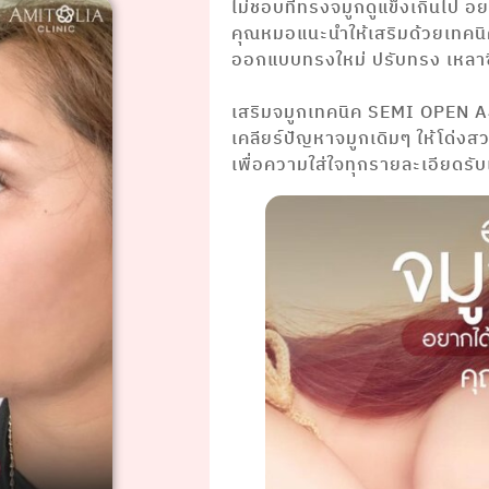
ไม่ชอบที่ทรงจมูกดูแข็งเกินไป 
คุณหมอแนะนำให้เสริมด้วยเทค
ออกแบบทรงใหม่ ปรับทรง เหลาซ
⠀⠀⠀⠀⠀⠀⠀ ⠀⠀⠀⠀⠀⠀⠀⠀
เสริมจมูกเทคนิค SEMI OPEN 
เคลียร์ปัญหาจมูกเดิมๆ ให้โด่งส
เพื่อความใส่ใจทุกรายละเอียดรั