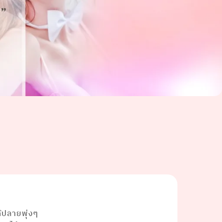
ว
ด้ปลายพุ่งๆ