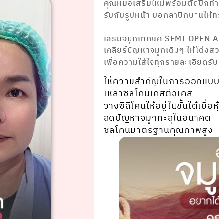
คุณหมอเสริมใหม่พร้อมตัดปีกทำ
รับกับรูปหน้า บอกลาปีกบานให้
⠀⠀ ⠀⠀⠀⠀⠀⠀⠀⠀
เสริมจมูกเทคนิค SEMI OPEN 
เคลียร์ปัญหาจมูกเดิมๆ ให้โด่งส
เพื่อความใส่ใจทุกรายละเอียดรั
ให้ความสำคัญในการออกแบบ
เหลาซิลิโคนเคสต่อเคส
วางซิลิโคนให้อยู่ในชั้นใต้เยื่อ
ลดปัญหาจมูกทะลุในอนาคต
ซิลิโคนมาตรฐานคุณภาพสูง