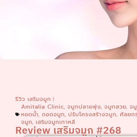
รีวิว เสริมจมูก
Amitalia Clinic
จมูกปลายพุ่ง
จมูกสวย
จม
,
,
,
หยดน้ำ
ถอดจมูก
ปรับโครงสร้างจมูก
ศัลยก
,
,
,
จมูก
เสริมจมูกเกาหลี
,
Review เสริมจมูก #268