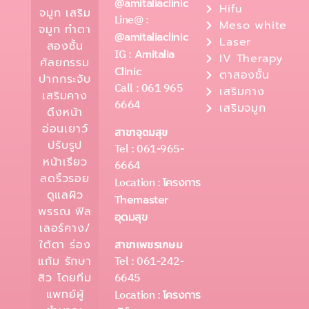
@amitaliaclinic
Hifu
จมูก เสริม
Line@ :
Meso white
จมูก ทำตา
@amitaliaclinic
Laser
สองชั้น
IG :
Amitalia
IV Therapy
ศัลยกรรม
Clinic
ตาสองชั้น
ปากกระจับ
Call : 061 965
เสริมคาง
เสริมคาง
6664
เสริมจมูก
ดึงหน้า
อ่อนเยาว์
สาขาอุดมสุข
ปรับรูป
Tel : 061-965-
หน้าเรียว
6664
ลดริ้วรอย
Location :
โครงการ
ดูแลผิว
Themaster
พรรณ ฟิล
อุดมสุข
เลอร์คาง/
ใต้ตา ร่อง
สาขาเพชรเกษม
Tel : 061-242-
แก้ม รักษา
6645
สิว โดยทีม
แพทย์ผู้
Location :
โครงการ