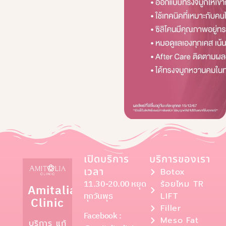
เปิดบริการ
บริการของเรา
เวลา
Botox
11.30-20.00 หยุด
ร้อยไหม TR
Amitalia
ทุกวันพุธ
LIFT
Clinic
Filler
Facebook :
Meso Fat
บริการ แก้