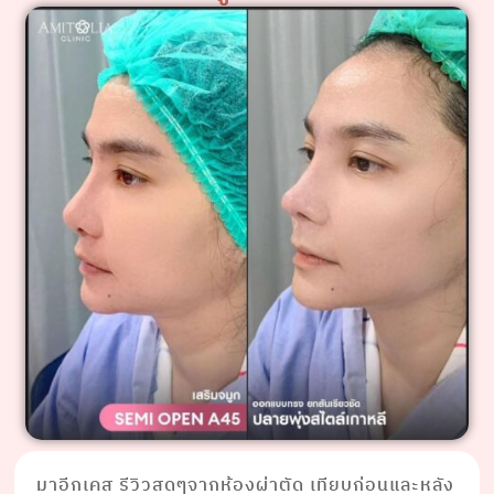
มาอีกเคส รีวิวสดๆจากห้องผ่าตัด เทียบก่อนและหลัง