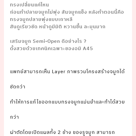
ทรงเปลี่ยนแค่ไหน
ก่อนทำปลายจมูกไม่พุ่ง สันจมูกแข็ง หลังทำตอนนี้คือ
ทรงจมูกปลายพุ่งแบบเกาหลี
สันดูเรียวชัด หน้าดูมีมิติ หวานขึ้น ละมุนมาก
⠀⠀⠀⠀⠀ ⠀⠀
เสริมจมูก Semi-Open ดีอย่างไร ?
ดั้งสวยด้วยเทคนิคเฉพาะของอมิ A45⠀⠀ ⠀⠀
⠀⠀⠀⠀⠀⠀⠀ ⠀⠀
แพทย์สามารถเห็น Layer ภาพรวมโครงสร้างจมูกได้
ชัดกว่า
ทำให้การแก้ไขออกแบบทรงจมูกแม่นยำและทำได้สวย
กว่า⠀⠀ ⠀⠀⠀⠀⠀⠀⠀⠀⠀ ⠀⠀
ผ่าตัดโดยเปิดแผลทั้ง 2 ข้าง ของรูจมูก สามารถ