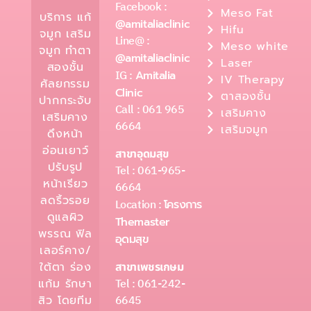
Facebook :
Meso Fat
บริการ แก้
@amitaliaclinic
Hifu
จมูก เสริม
Line@ :
Meso white
จมูก ทำตา
@amitaliaclinic
Laser
สองชั้น
IG :
Amitalia
IV Therapy
ศัลยกรรม
Clinic
ตาสองชั้น
ปากกระจับ
Call : 061 965
เสริมคาง
เสริมคาง
6664
เสริมจมูก
ดึงหน้า
อ่อนเยาว์
สาขาอุดมสุข
ปรับรูป
Tel : 061-965-
หน้าเรียว
6664
ลดริ้วรอย
Location :
โครงการ
ดูแลผิว
Themaster
พรรณ ฟิล
อุดมสุข
เลอร์คาง/
ใต้ตา ร่อง
สาขาเพชรเกษม
Tel : 061-242-
แก้ม รักษา
6645
สิว โดยทีม