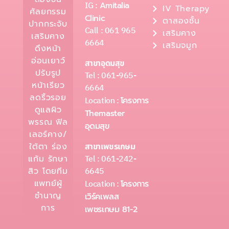
IG :
Amitalia
IV Therapy
ศัลยกรรม
Clinic
ตาสองชั้น
ปากกระจับ
Call : 061 965
เสริมคาง
เสริมคาง
6664
เสริมจมูก
ดึงหน้า
อ่อนเยาว์
สาขาอุดมสุข
ปรับรูป
Tel : 061-965-
หน้าเรียว
6664
ลดริ้วรอย
Location :
โครงการ
ดูแลผิว
Themaster
พรรณ ฟิล
อุดมสุข
เลอร์คาง/
ใต้ตา ร่อง
สาขาเพชรเกษม
Tel : 061-242-
แก้ม รักษา
6645
สิว โดยทีม
แพทย์ผู้
Location :
โครงการ
ชำนาญ
เวิร์คเพลส
การ
เพชรเกษม 81-2