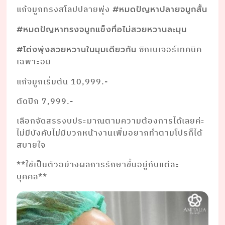
แก้จมูกทรงสโลปปลายพุ่ง
#หมดปัญหาปลายจมูกสั้น
#หมดปัญหาทรงจมูกแข็งทื่อไม่สวยหวานละมุน
ซิกเนเจอร์เทคนิค
#โด่งพุ่งสวยหวานในมุมเดียวกัน
เฉพาะอมิ
แก้จมูกเริ่มต้น 10,999.-
ตัดปีก 7,999.-
เลือกจัดสรรงบประมาณตามความต้องการได้เลยค่ะ
ไม่มีบังคับไม่มีบวกหน้างานเพิ่มอยากทำตามโปรก็ได้
สบายใจ
**ใช้เป็นตัวอย่างผลการรักษาขึ้นอยู่กับแต่ละ
บุคคล**