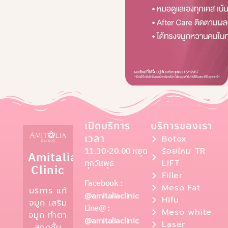
เปิดบริการ
บริการของเรา
เวลา
Botox
11.30-20.00 หยุด
ร้อยไหม TR
Amitalia
ทุกวันพุธ
LIFT
Clinic
Filler
Facebook :
Meso Fat
บริการ แก้
@amitaliaclinic
Hifu
จมูก เสริม
Line@ :
Meso white
จมูก ทำตา
@amitaliaclinic
Laser
สองชั้น