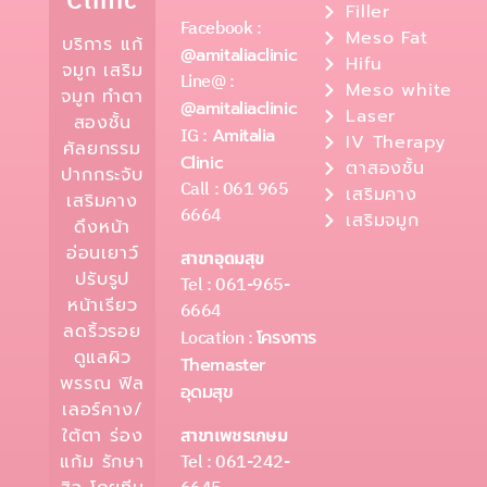
Clinic
Filler
Facebook :
Meso Fat
บริการ แก้
@amitaliaclinic
Hifu
จมูก เสริม
Line@ :
Meso white
จมูก ทำตา
@amitaliaclinic
Laser
สองชั้น
IG :
Amitalia
IV Therapy
ศัลยกรรม
Clinic
ตาสองชั้น
ปากกระจับ
Call : 061 965
เสริมคาง
เสริมคาง
6664
เสริมจมูก
ดึงหน้า
อ่อนเยาว์
สาขาอุดมสุข
ปรับรูป
Tel : 061-965-
หน้าเรียว
6664
ลดริ้วรอย
Location :
โครงการ
ดูแลผิว
Themaster
พรรณ ฟิล
อุดมสุข
เลอร์คาง/
ใต้ตา ร่อง
สาขาเพชรเกษม
Tel : 061-242-
แก้ม รักษา