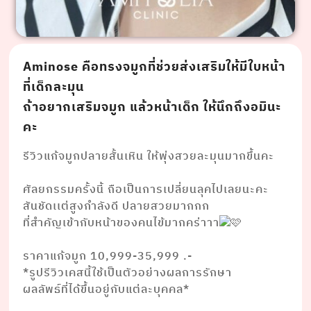
Aminose คือทรงจมูกที่ช่วยส่งเสริมให้มีใบหน้า
ที่เด็กละมุน
ถ้าอยากเสริมจมูก แล้วหน้าเด็ก ให้นึกถึงอมินะ
คะ
รีวิวแก้จมูกปลายสั้นเหิน ให้พุ่งสวยละมุนมากขึ้นคะ
⠀⠀⠀⠀⠀⠀ ⠀⠀⠀⠀⠀⠀
ศัลยกรรมครั้งนี้ ถือเป็นการเปลี่ยนลุคไปเลยนะคะ
สันชัดเเต่สูงกำลังดี ปลายสวยมากกก
ที่สำคัญเข้ากับหน้าของคนไข้มากคร่าาา
⠀⠀⠀⠀⠀⠀ ⠀⠀⠀⠀⠀⠀
ราคาแก้จมูก 10,999-35,999 .-
*รูปรีวิวเคสนี้ใช้เป็นตัวอย่างผลการรักษา
ผลลัพธ์ที่ได้ขึ้นอยู่กับแต่ละบุคคล*