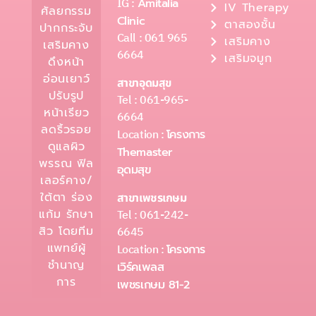
IG :
Amitalia
IV Therapy
ศัลยกรรม
Clinic
ตาสองชั้น
ปากกระจับ
Call : 061 965
เสริมคาง
เสริมคาง
6664
เสริมจมูก
ดึงหน้า
อ่อนเยาว์
สาขาอุดมสุข
ปรับรูป
Tel : 061-965-
หน้าเรียว
6664
ลดริ้วรอย
Location :
โครงการ
ดูแลผิว
Themaster
พรรณ ฟิล
อุดมสุข
เลอร์คาง/
ใต้ตา ร่อง
สาขาเพชรเกษม
Tel : 061-242-
แก้ม รักษา
6645
สิว โดยทีม
แพทย์ผู้
Location :
โครงการ
ชำนาญ
เวิร์คเพลส
การ
เพชรเกษม 81-2