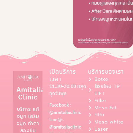
เปิดบริการ
บริการของเรา
เวลา
Botox
11.30-20.00 หยุด
ร้อยไหม TR
Amitalia
ทุกวันพุธ
LIFT
Clinic
Filler
Facebook :
Meso Fat
บริการ แก้
@amitaliaclinic
Hifu
จมูก เสริม
Line@ :
Meso white
จมูก ทำตา
@amitaliaclinic
Laser
สองชั้น