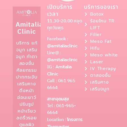
เปิดบริการ
บริการของเรา
เวลา
Botox
11.30-20.00 หยุด
ร้อยไหม TR
Amitalia
ทุกวันพุธ
LIFT
Clinic
Filler
Facebook :
Meso Fat
บริการ แก้
@amitaliaclinic
Hifu
จมูก เสริม
Line@ :
Meso white
จมูก ทำตา
@amitaliaclinic
Laser
สองชั้น
IG :
Amitalia
IV Therapy
ศัลยกรรม
Clinic
ตาสองชั้น
ปากกระจับ
Call : 061 965
เสริมคาง
เสริมคาง
6664
เสริมจมูก
ดึงหน้า
อ่อนเยาว์
สาขาอุดมสุข
ปรับรูป
Tel : 061-965-
หน้าเรียว
6664
ลดริ้วรอย
Location :
โครงการ
ดูแลผิว
Themaster