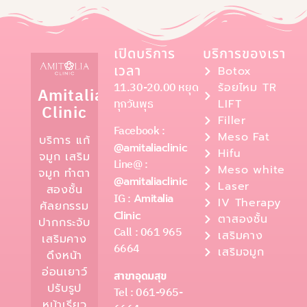
เปิดบริการ
บริการของเรา
เวลา
Botox
11.30-20.00 หยุด
ร้อยไหม TR
Amitalia
ทุกวันพุธ
LIFT
Clinic
Filler
Facebook :
Meso Fat
บริการ แก้
@amitaliaclinic
Hifu
จมูก เสริม
Line@ :
Meso white
จมูก ทำตา
@amitaliaclinic
Laser
สองชั้น
IG :
Amitalia
IV Therapy
ศัลยกรรม
Clinic
ตาสองชั้น
ปากกระจับ
Call : 061 965
เสริมคาง
เสริมคาง
6664
เสริมจมูก
ดึงหน้า
อ่อนเยาว์
สาขาอุดมสุข
ปรับรูป
Tel : 061-965-
หน้าเรียว