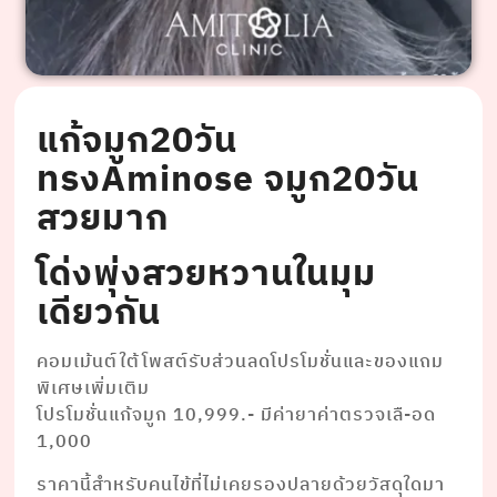
แก้จมูก20วัน
ทรงAminose จมูก20วัน
สวยมาก
โด่งพุ่งสวยหวานในมุม
เดียวกัน
คอมเม้นต์ใต้โพสต์รับส่วนลดโปรโมชั่นและของแถม
พิเศษเพิ่มเติม
โปรโมชั่นแก้จมูก 10,999.- มีค่ายาค่าตรวจเลื-อด
1,000
ราคานี้สำหรับคนไข้ที่ไม่เคยรองปลายด้วยวัสดุใดมา