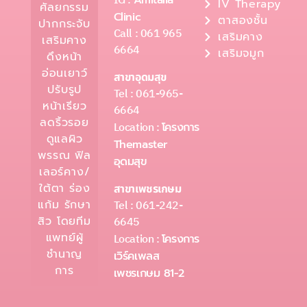
IG :
IV Therapy
ศัลยกรรม
Clinic
ตาสองชั้น
ปากกระจับ
Call : 061 965
เสริมคาง
เสริมคาง
6664
เสริมจมูก
ดึงหน้า
อ่อนเยาว์
สาขาอุดมสุข
ปรับรูป
Tel : 061-965-
หน้าเรียว
6664
ลดริ้วรอย
Location :
โครงการ
ดูแลผิว
Themaster
พรรณ ฟิล
อุดมสุข
เลอร์คาง/
ใต้ตา ร่อง
สาขาเพชรเกษม
Tel : 061-242-
แก้ม รักษา
6645
สิว โดยทีม
แพทย์ผู้
Location :
โครงการ
ชำนาญ
เวิร์คเพลส
การ
เพชรเกษม 81-2