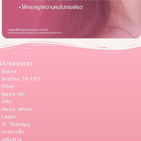
ริการของเรา
Botox
ร้อยไหม TR LIFT
Filler
Meso Fat
Hifu
Meso white
Laser
IV Therapy
ตาสองชั้น
เสริมคาง