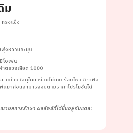
ดิม
ม ทรงแข็ง
ยพุ่งหวานละมุน
มิโอเพ่น
าค่าตรวจเลือด 1000
ปลายด้วยวัสดุใดมาก่อนไม่เคย ร้อยไหม ฉี-ดฟิล
อเพ่นมาก่อนสามารถจบตามราคาโปรโมชั่นได้
ษณาผลการรักษา ผลลัพธ์ที่ได้ขึ้นอยู่กับแต่ละ