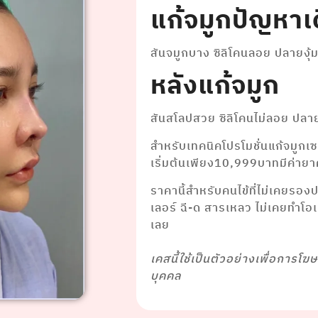
แก้จมูกปัญหาเ
สันจมูกบาง ซิลิโคนลอย ปลายงุ้
หลังแก้จมูก
สันสโลปสวย ซิลิโคนไม่ลอย ปลา
สำหรับเทคนิคโปรโมชั่นแก้จมูกเซ
เริ่มต้นเพียง10,999บาทมีค่าย
ราคานี้สำหรับคนไข้ที่ไม่เคยรอง
เลอร์ ฉี-ด สารเหลว ไม่เคยทำโ
เลย
⠀⠀⠀⠀ ⠀⠀⠀⠀
เคสนี้ใช้เป็นตัวอย่างเพื่อการโฆ
บุคคล