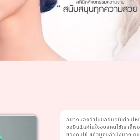
อยากบอกว่าไม่ขอยืน1ในย่านไห
ขอยืน1แค่ในใจของคนไข้เราก็พอค
ของคนไข้ แก้จมูกแล้วปังมาก คน